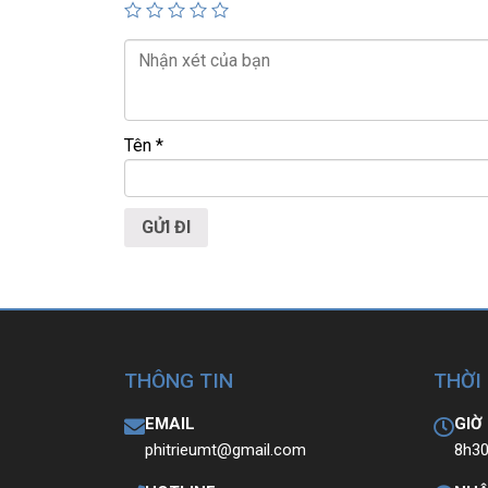
💻LAPTOP TRIỀU PHÁT • UY TÍN • CHẤT LƯỢNG 
📞
Hotline / Zalo:
0939.008.008 – 0938.078.389
📍
Địa chỉ:
60/26 Đồng Đen, P. Tân Bình, TP.HCM
🌐
Website:
https://laptoptrieuphat.com
Tên
*
T
ấ
t c
ả
s
ả
n ph
ẩ
m t
ạ
i Laptop Tri
ề
u Phát
THÔNG TIN
THỜI
EMAIL
GIỜ
phitrieumt@gmail.com
8h30