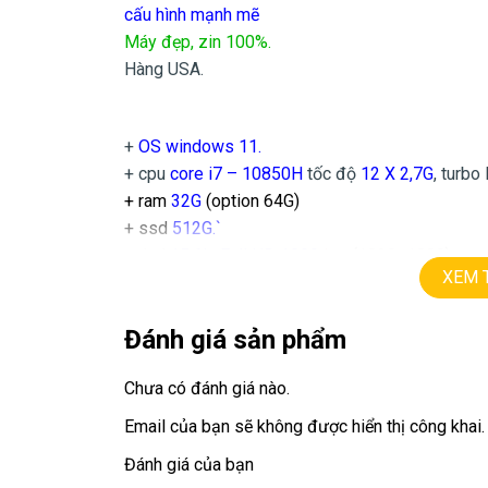
cấu hình mạnh mẽ
Máy đẹp, zin 100%.
Hàng USA.
+
OS windows 11.
+ cpu
core i7 – 10850H
tốc độ
12 X 2,7G
, turbo
+ ram
32G
(option 64G)
+ ssd
512G.`
+ lcd
15,6in Full HD 1080
ips
(1920×1080).
XEM 
+ Vga có 2vga:
==> intel UHD630.
Đánh giá sản phẩm
==> Vga
Nvida Quadro T1000
=
4G.
+
USB type C, usb 3.0, webcam, HDMI.
Chưa có đánh giá nào.
+ Pin 5h-7h
+ phím chiclet, full phím số, có đèn bàn phím.
Email của bạn sẽ không được hiển thị công khai.
Đánh giá của bạn
Giá :
18.9tr