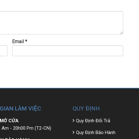
• GIÁ TỐT💻
Email
*
 đ
ề
u đ
ượ
c ki
ể
m tra và cam k
ế
t chính hãng 100%
 GIAN LÀM VIỆC
QUY ĐỊNH
 MỞ CỬA
Quy Định Đổi Trả
 Am - 20h00 Pm (T2-CN)
Quy Định Bảo Hành