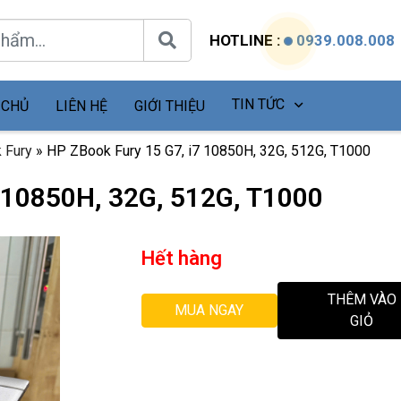
HOTLINE :
0939.008.008
TIN TỨC
 CHỦ
LIÊN HỆ
GIỚI THIỆU
 Fury
»
HP ZBook Fury 15 G7, i7 10850H, 32G, 512G, T1000
 10850H, 32G, 512G, T1000
Hết hàng
THÊM VÀO
MUA NGAY
GIỎ