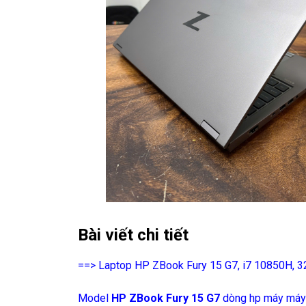
Bài viết chi tiết
==> Laptop HP ZBook Fury 15 G7, i7 10850H, 3
Model
HP ZBook Fury 15 G7
dòng hp máy máy t