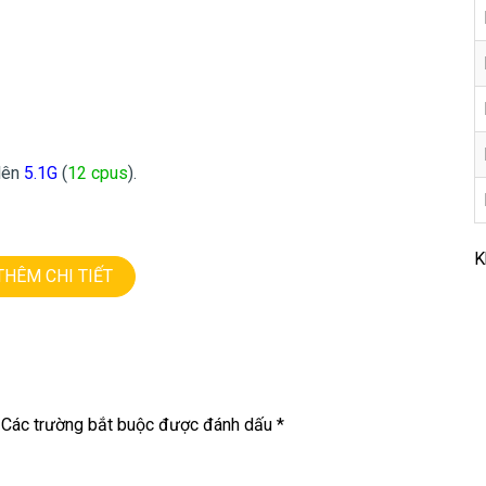
 lên
5.1
G
(
12 cpus
).
K
THÊM CHI TIẾT
Các trường bắt buộc được đánh dấu
*