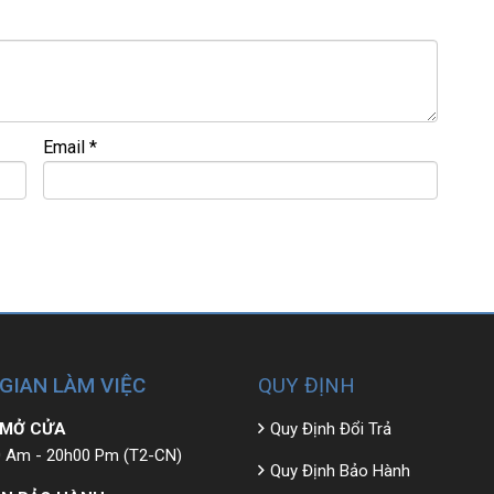
• GIÁ TỐT💻
Email
*
 đ
ề
u đ
ượ
c ki
ể
m tra và cam k
ế
t chính hãng 100%
 GIAN LÀM VIỆC
QUY ĐỊNH
 MỞ CỬA
Quy Định Đổi Trả
 Am - 20h00 Pm (T2-CN)
Quy Định Bảo Hành