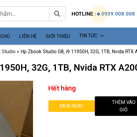
HOTLINE :
0939.008.008
TIN TỨC
 CHỦ
LIÊN HỆ
GIỚI THIỆU
 Studio
»
Hp Zbook Studio G8, i9 11950H, 32G, 1TB, Nvida RTX 
11950H, 32G, 1TB, Nvida RTX A20
Hết hàng
THÊM VÀO
MUA NGAY
GIỎ