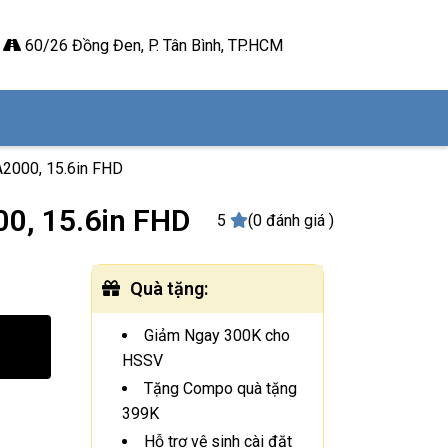
60/26 Đồng Đen, P. Tân Bình, TP.HCM
A2000, 15.6in FHD
00, 15.6in FHD
5
(0 đánh giá )
Quà tặng
:
Giảm Ngay 300K cho
HSSV
Tặng Compo quà tặng
399K
Hỗ trợ vệ sinh cài đặt