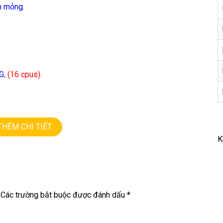
n mỏng.
0G
,
(16 cpus).
THÊM CHI TIẾT
K
Các trường bắt buộc được đánh dấu
*