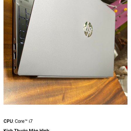
CPU
:
Core™ i7
Kích Thước Màn Hình
: