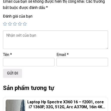
Email của bạn sẽ không được hiển thị công khai.
Các trường
Giá:
17.9
triệu
HP 15-CS,
core i7 10th, ram 8G, ssd 128+1T,
bắt buộc được đánh dấu
*
15,6in FHD touch
Đánh giá của bạn
Giá:
18.9
triệu
HP 15-CS,
core i7 10th, ram 16G, ssd 128+1T,
15,6in FHD touch
Tên
*
Email
*
Sản phẩm tương tự
Laptop Hp Spectre X360 16 – f2001, core
i7 1360P, 32G, 512G, Arc A370M, 16in 4K