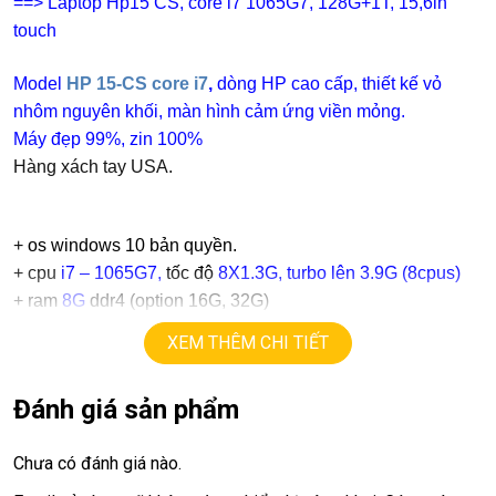
==> Laptop Hp15 CS, core i7 1065G7, 128G+1T, 15,6in
touch
Model
HP 15-CS core i7
,
dòng HP cao cấp, thiết kế vỏ
nhôm nguyên khối, màn hình cảm ứng viền mỏng.
Máy đẹp 99%, zin 100%
Hàng xách tay USA.
+
os windows 10 bản quyền.
+ cpu
i7 – 1065G7,
tốc độ
8X1.3G, turbo lên 3.9G (8cpus)
+ ram
8G
ddr4 (option 16G, 32G)
+
ssd
128G + 1T
XEM THÊM CHI TIẾT
+ lcd
15,6in IPS Full HD 1080, touch.
+Vga intel UHD
Đánh giá sản phẩm
+
USB type C, usb 3.0, webcam.
+ Pin 5h.
Chưa có đánh giá nào.
+ phím chiclet, có đèn bàn phím, full phím số