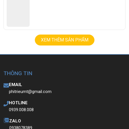
XEM THÊM SẢN PHẨM
THÔNG TIN
EMAIL
phitrieumt@gmail.com
HOTLINE
0939.008.008
ZALO
0938078389