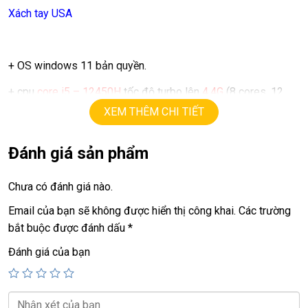
Xách tay USA
+ OS windows 11 bản quyền.
+ cpu
core i5 – 12450H
tốc độ turbo lên
4.4G
(8 cores, 12
threads), chạy mạnh, mát
XEM THÊM CHI TIẾT
+ ram
16G
Đánh giá sản phẩm
+ ssd
512G
Chưa có đánh giá nào.
+ lcd
16in
FHD+ (1920 X1200)
Email của bạn sẽ không được hiển thị công khai.
Các trường
+ intel UHD
bắt buộc được đánh dấu
*
+ usb type C, Finger, usb 3.0…
Đánh giá của bạn
+ Pin
6h – 8h.
+ phím chiclet,
full phím số.