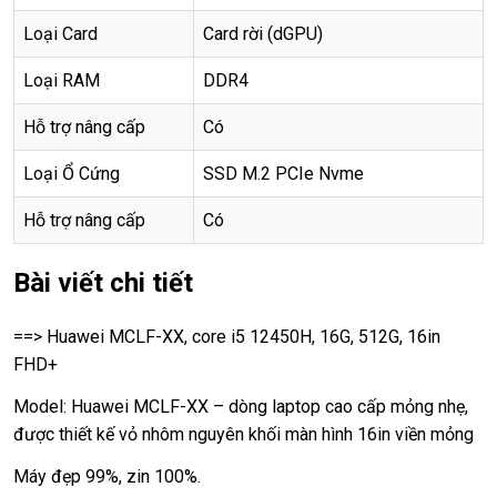
Loại Card
Card rời (dGPU)
Loại RAM
DDR4
Hỗ trợ nâng cấp
Có
Loại Ổ Cứng
SSD M.2 PCIe Nvme
Hỗ trợ nâng cấp
Có
Bài viết chi tiết
==> Huawei MCLF-XX, core i5 12450H, 16G, 512G, 16in
FHD+
Model:
Huawei MCLF-XX
– dòng laptop cao cấp mỏng nhẹ,
được thiết kế vỏ nhôm nguyên khối màn hình 16in viền mỏng
Máy đẹp 99%, zin 100%.