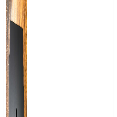
💻LAPTOP TRIỀU PHÁT • UY TÍN • CHẤT LƯỢNG • GIÁ
TỐT💻
📞
Hotline / Zalo:
0939.008.008 – 0938.078.389
📍
Địa chỉ:
60/26 Đồng Đen, P. Tân Bình, TP.HCM
🌐
Website:
https://laptoptrieuphat.com
T
ấ
t c
ả
s
ả
n ph
ẩ
m t
ạ
i Laptop Tri
ề
u Phát đ
ề
u đ
ượ
c ki
ể
m tra và
cam k
ế
t chính hãng 100%