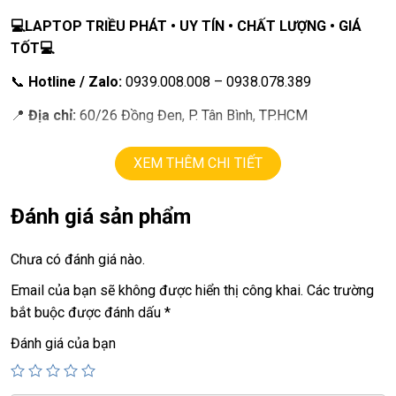
💻LAPTOP TRIỀU PHÁT • UY TÍN • CHẤT LƯỢNG • GIÁ
TỐT💻
📞
Hotline / Zalo:
0939.008.008 – 0938.078.389
📍
Địa chỉ:
60/26 Đồng Đen, P. Tân Bình, TP.HCM
🌐
Website:
https://laptoptrieuphat.com
XEM THÊM CHI TIẾT
T
ấ
t c
ả
s
ả
n ph
ẩ
m t
ạ
i Laptop Tri
ề
u Phát đ
ề
u đ
ượ
c ki
ể
m tra và
cam k
ế
t chính hãng 100%
Đánh giá sản phẩm
Chưa có đánh giá nào.
Email của bạn sẽ không được hiển thị công khai.
Các trường
bắt buộc được đánh dấu
*
Đánh giá của bạn