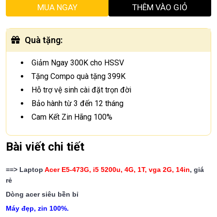
MUA NGAY
THÊM VÀO GIỎ
Quà tặng
:
Giảm Ngay 300K cho HSSV
Tặng Compo quà tặng 399K
Hỗ trợ vệ sinh cài đặt trọn đời
Bảo hành từ 3 đến 12 tháng
Cam Kết Zin Hãng 100%
Bài viết chi tiết
==> Laptop
Acer E5-473G, i5 5200u, 4G, 1T, vga 2G, 14in
, giá
rẻ
Dòng acer siêu bền bỉ
Máy đẹp, zin 100%.