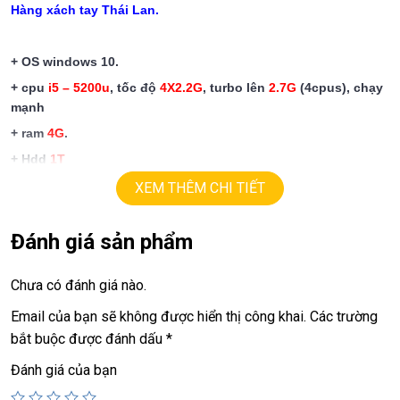
Hàng xách tay Thái Lan.
+ OS windows
10.
+ cpu
i5 – 5200u
, tốc độ
4X2.2G
, turbo lên
2.7G
(4cpus), chạy
mạnh
+ ram
4G
.
+ Hdd
1T
+ lcd
14in LED.
XEM THÊM CHI TIẾT
+ vga có 2vga:
==:>>intel
Đánh giá sản phẩm
HD5500.
==> Vga rời
Nvida GT920M = 2G,
chơi game, đồ họa ok
Chưa có đánh giá nào.
+
HDMI, webcam, usb 3.0.
+ Pin
3h
.
Email của bạn sẽ không được hiển thị công khai.
Các trường
bắt buộc được đánh dấu
*
Giá:
6.9tr
Đánh giá của bạn
======================================================