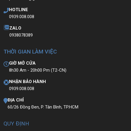
HOTLINE
0939.008.008
ZALO
0938078389
THỜI GIAN LÀM VIỆC
GIỜ MỞ CỬA
8h30 Am - 20h00 Pm (T2-CN)
NHẬN BẢO HÀNH
0939.008.008
ĐỊA CHỈ
60/26 Đồng Đen, P. Tân Bình, TP.HCM
QUY ĐỊNH