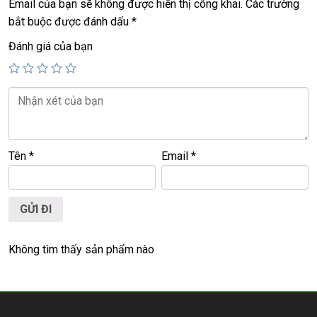
Email của bạn sẽ không được hiển thị công khai.
Các trường
================================================
bắt buộc được đánh dấu
*
LAPTOP TRIỀU PHÁT – UY TÍN – CHẤT LƯỢNG – GIÁ RẺ.
Website
:
LAPTOP TRIỀU PHÁT
Click:
laptop cu gia re
Đánh giá của bạn
ĐT:
0939.008.008
–
0938.078.389
Face. Viber. Zalo :
0938.078.389
ĐC: 60/26 Đồng Đen, p.14, Tân Bình
Web:
https://laptoptrieuphat.com
<<< Tất cả sản phẩm Laptop Triều Phát đều được bao ra
Tên
*
Email
*
hãng check! >>>
Không tìm thấy sản phẩm nào