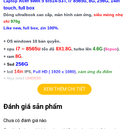
Acer swift 5 sf514-53T, i7 8565u, 8G, 256G, 14in
Laptop
touch, full box
Dòng ultralbook cao cấp, màn hình cảm ứng,
siêu mỏng nhẹ
chỉ
970g
Like new, full box, zin 100%.
+ OS windows 10 bản quyền.
i7 – 8565u
8X1.8G
4.6G
+ cpu
tốc độ
, turbo lên
(
8cpus
).
8G
+ ram
.
256G
+
Ssd
14in
+ lcd
IPS,
Full HD
( 1920 x 1080
)
,
cảm ứng đa điểm
+ Vga intel
UHD630
.
+ USB type C, usb 3.0, webcam, hdmi
XEM THÊM CHI TIẾT
+ Pin
5h
+ Finger ID
+ phím chiclet,
Đánh giá sản phẩm
có đèn bàn phím
Giá :
17.9tr
Chưa có đánh giá nào.