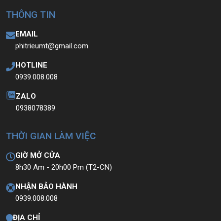
THÔNG TIN
EMAIL
phitrieumt@gmail.com
HOTLINE
0939.008.008
ZALO
0938078389
THỜI GIAN LÀM VIỆC
GIỜ MỞ CỬA
8h30 Am - 20h00 Pm (T2-CN)
NHẬN BẢO HÀNH
0939.008.008
ĐỊA CHỈ