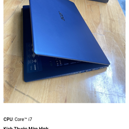
CPU
:
Core™ i7
Kích Thước Màn Hình
: