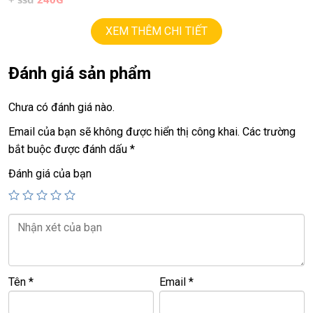
+ lcd
14in
led.
XEM THÊM CHI TIẾT
+ vga intel
HD620
.
+ HDMI, usb 3.0, webcam.
Đánh giá sản phẩm
+ Pin
3h-4h
Chưa có đánh giá nào.
+ phím chiclet.
Email của bạn sẽ không được hiển thị công khai.
Các trường
bắt buộc được đánh dấu
*
Giá:
7.5tr
Đánh giá của bạn
————————————————
LAPTOP TRIỀU PHÁT – UY TÍN – CHẤT LƯỢNG – GIÁ RẺ.
Website
:
LAPTOP TRIỀU PHÁT
Click:
laptop cu gia re
ĐT:
0939.008.008
–
0938.078.389
Face. Viber. Zalo :
0938.078.389
Tên
*
Email
*
ĐC: 60/26 Đồng Đen, p.14, Tân Bình
Web: