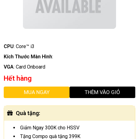
CPU
:
Core™ i3
Kích Thước Màn Hình
:
VGA
:
Card Onboard
Hết hàng
MUA NGAY
THÊM VÀO GIỎ
Quà tặng
:
Giảm Ngay 300K cho HSSV
Tặng Compo quà tặng 399K