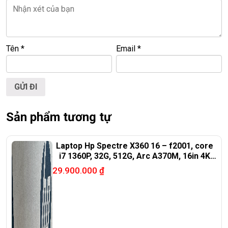
LAPTOP TRIỀU PHÁT – UY TÍN – CHẤT LƯỢNG – GIÁ
RẺ.
Tên
*
Email
*
ĐT:
0939.008.008
–
0938.078.389
Face. Viber. Zalo :
0938.078.389
ĐC: 60/26 Đồng Đen, p.14, Tân Bình
Web:
https://laptoptrieuphat.com
Sản phẩm tương tự
<<< Tất cả sản phẩm Laptop Triều Phát đều được bao ra
hãng check! >>>
Laptop Hp Spectre X360 16 – f2001, core
i7 1360P, 32G, 512G, Arc A370M, 16in 4K
oled
29.900.000
₫