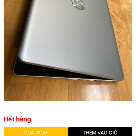
Hết hàng
MUA NGAY
THÊM VÀO GIỎ