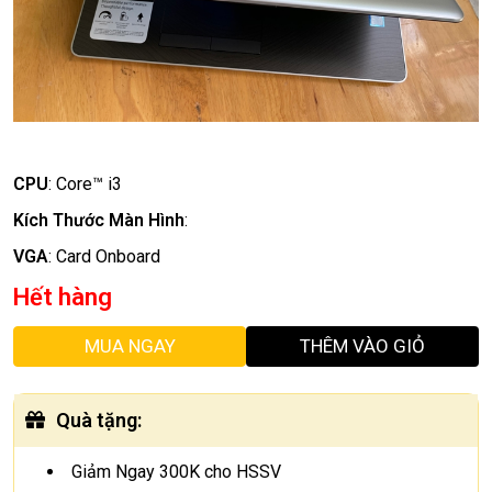
CPU
:
Core™ i3
Kích Thước Màn Hình
:
VGA
:
Card Onboard
Hết hàng
MUA NGAY
THÊM VÀO GIỎ
Quà tặng
:
Giảm Ngay 300K cho HSSV