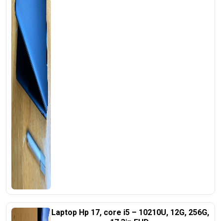
Laptop Hp 17, core i5 – 10210U, 12G, 256G,