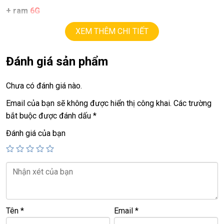
+ ram
6G
+ hdd
1T
XEM THÊM CHI TIẾT
+ lcd
15,6in
led.
Đánh giá sản phẩm
+ vga intel
HD620
upto
1.7G
Chưa có đánh giá nào.
+
USB 3.0
,
webcam, HDMI, usb type C.
Email của bạn sẽ không được hiển thị công khai.
Các trường
+ Pin
4h
bắt buộc được đánh dấu
*
+ phím chiclet, full phím số.
Đánh giá của bạn
Giá :
6,9tr
==============================================
LAPTOP TRIỀU PHÁT – UY TÍN – CHẤT LƯỢNG – GIÁ
Tên
*
Email
*
RẺ.