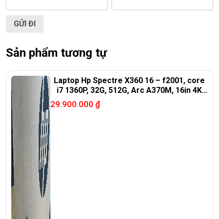
Website
:
LAPTOP TRIỀU PHÁT
Click:
laptop cu gia re
ĐT:
0939.008.008
–
0938.078.389
Face. Viber. Zalo :
0938.078.389
Sản phẩm tương tự
ĐC: 60/26 Đồng Đen, p.14, Tân Bình
Web:
https://laptoptrieuphat.com
Laptop Hp Spectre X360 16 – f2001, core
i7 1360P, 32G, 512G, Arc A370M, 16in 4K
<<< Tất cả sản phẩm Laptop Triều Phát đều được bao ra
oled
29.900.000
₫
hãng check! >>>