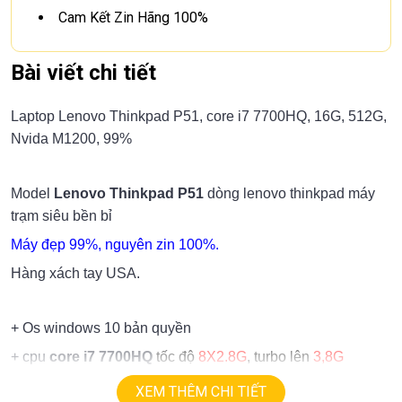
Cam Kết Zin Hãng 100%
Bài viết chi tiết
Laptop Lenovo Thinkpad P51, core i7 7700HQ, 16G, 512G,
Nvida M1200, 99%
Model
Lenovo Thinkpad P51
dòng lenovo thinkpad máy
trạm siêu bền bỉ
Máy đẹp 99%, nguyên zin 100%.
Hàng xách tay USA.
+ Os windows 10 bản quyền
+ cpu
core i7 7700HQ
tốc độ
8X2.8G
, turbo lên
3,8G
(8cpus)
XEM THÊM CHI TIẾT