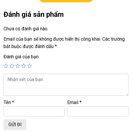
+ ram
16GB
. (option 32G, 64G)
+ ssd
512G (option ssd 1T)
Đánh giá sản phẩm
+ màn hình
15,6in led Full HD ips 1080
.
Chưa có đánh giá nào.
+ vga có 2vga:
Email của bạn sẽ không được hiển thị công khai.
Các trường
==> intel UHD.
bắt buộc được đánh dấu
*
==> vga rời
Nvida 1200
=
4G.
Đánh giá của bạn
+ usb 3.0, usb type C, hdmi, webcam, finger ID
+ pin mới sạc 90 lần
+ phím chiclet, có đèn phím, full phím số
Giá:
20
,9tr
Tên
*
Email
*
==============================================
LAPTOP TRIỀU PHÁT – UY TÍN – CHẤT LƯỢNG – GIÁ
RẺ.