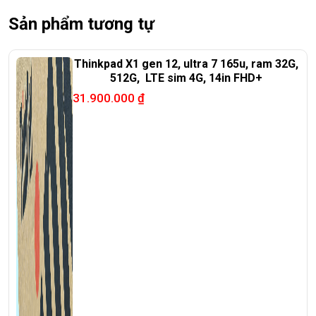
Sản phẩm tương tự
ĐT:
0939.008.008
–
0938.078.389
Face. Viber. Zalo :
0938.078.389
Thinkpad X1 gen 12, ultra 7 165u, ram 32G,
ĐC: 60/26 Đồng Đen, p.14, Tân Bình
512G, LTE sim 4G, 14in FHD+
Web:
https://laptoptrieuphat.com
31.900.000
₫
<<< Tất cả sản phẩm Laptop Triều Phát đều được bao ra
hãng check! >>>