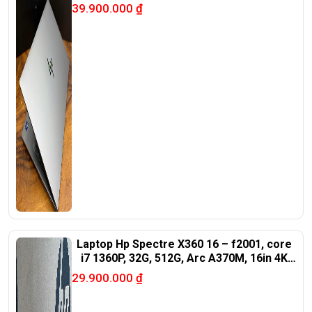
39.900.000
₫
<<<
Tất cả sản phẩm Laptop Triều Phát đều được bao ra
hãng check!
>>>
Laptop Hp Spectre X360 16 – f2001, core
i7 1360P, 32G, 512G, Arc A370M, 16in 4K
oled
29.900.000
₫