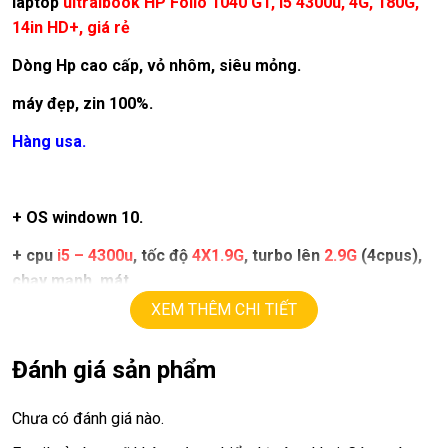
laptop
ultralbook
HP Folio 1040 G1, i5 4300u, 4G, 180G,
14in HD+, giá rẻ
Dòng Hp cao cấp, vỏ nhôm, siêu mỏng.
máy đẹp, zin 100%.
Hàng usa.
+ OS windown 10.
+ cpu
i5 – 4300u
, tốc độ
4X1.9G
, turbo lên
2.9G
(4cpus),
chạy mạnh, mát
XEM THÊM CHI TIẾT
+ ram
4
G.
+ ssd
180
G
.
Đánh giá sản phẩm
+ lcd
14in
,
LED HD+.
Chưa có đánh giá nào.
+ vga intel
HD4400
, upto
4G
.