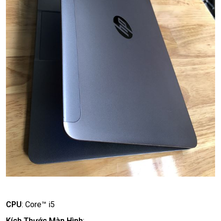
CPU
:
Core™ i5
Kích Thước Màn Hình
: