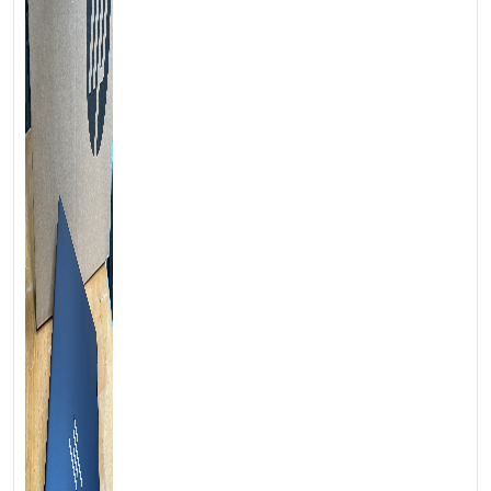
================================================
💻LAPTOP TRIỀU PHÁT • UY TÍN • CHẤT LƯỢNG • GIÁ
TỐT💻
📞
Hotline / Zalo:
0939.008.008 – 0938.078.389