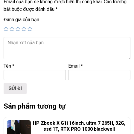
Email của bạn sẽ không được hiển thị công khai.
Các trường
+
webcam, usb 3.0, Finger
bắt buộc được đánh dấu
*
+ Pin
4h – 5h
Đánh giá của bạn
+ phím chiclet,
có đèn bàn phím.
Giá :
8.9tr
======================================
Tên
*
Email
*
LAPTOP TRIỀU PHÁT – UY TÍN – CHẤT LƯỢNG –
GIÁ RẺ.
https://laptoptrieuphat.com
Website:
0939.008.008
–
0938.078.389
ĐT:
Sản phẩm tương tự
Face. Viber. Zalo
:
0938.078.389
ĐC: 60/26 Đồng Đen, p.14, Tân Bình
HP Zbook X G1i 16inch, ultra 7 265H, 32G,
Web:
https://laptoptrieuphat.com
ssd 1T, RTX PRO 1000 blackwell