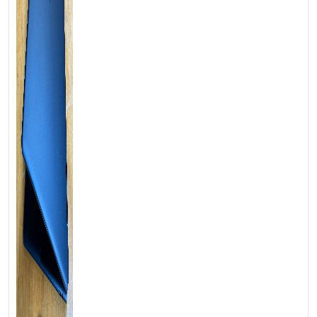
📍
Địa chỉ:
60/26 Đồng Đen, P. Tân Bình, TP.HCM
🌐
Website:
https://laptoptrieuphat.com
T
ấ
t c
ả
s
ả
n ph
ẩ
m t
ạ
i Laptop Tri
ề
u Phát đ
ề
u đ
ượ
c ki
ể
m tra và
cam k
ế
t chính hãng 100%