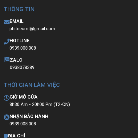
THÔNG TIN
EMAIL
phitrieumt@gmail.com
HOTLINE
0939.008.008
ZALO
0938078389
THỜI GIAN LÀM VIỆC
GIỜ MỞ CỬA
8h30 Am - 20h00 Pm (T2-CN)
NHẬN BẢO HÀNH
0939.008.008
ĐỊA CHỈ