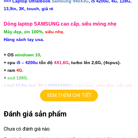
==> Laptop Ultralbook
Samsung 940X3G
, i5 4200u, 4G, 128G,
13,9in, 3K, touch, giá rẻ
Dòng laptop SAMSUNG cao cấp, siêu mỏng nhẹ
Máy đẹp, zin 100%,
siêu nhẹ.
Hàng xách tay usa.
+ OS
windown 10
.
+ cpu
i5 – 4200u
tốc độ
4X1,6G
, turbo lên 2,6G, (4cpus).
+ ram
4G
.
+
ssd 128G.
+ lcd
13.9in led
,
3K
(
3200X1800
)
, cảm ứng, màu đẹp, sắc nét
+ Vga intel HD4400.
XEM THÊM CHI TIẾT
+
usb 3.0, webcam, HDMI.
+ Pin 4h-5h
Đánh giá sản phẩm
+
phím chiclet, có đèn phím.
Chưa có đánh giá nào.
9,9 tr.
Giá :