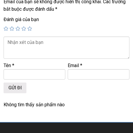
Email của bạn sẽ không được hiển thị công khai.
Các trường
bắt buộc được đánh dấu
*
================================================
LAPTOP TRIỀU PHÁT – UY TÍN – CHẤT LƯỢNG – GIÁ RẺ.
Đánh giá của bạn
Website
:
LAPTOP TRIỀU PHÁT
Click:
laptop cu gia re
ĐT:
0939.008.008
–
0938.078.389
Face. Viber. Zalo :
0938.078.389
ĐC: 60/26 Đồng Đen, p.14, Tân Bình
Web:
https://laptoptrieuphat.com
Tên
*
Email
*
<<< Tất cả sản phẩm Laptop Triều Phát đều được bao ra
hãng check! >>>
Không tìm thấy sản phẩm nào