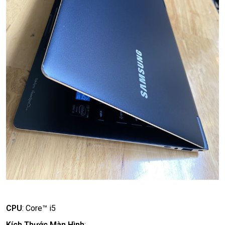
CPU
:
Core™ i5
Kích Thước Màn Hình
: