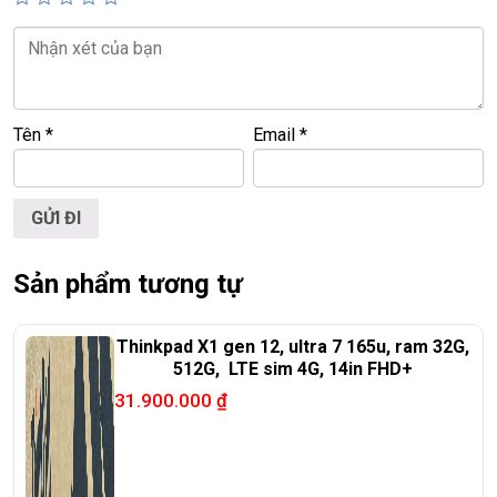
💻LAPTOP TRIỀU PHÁT • UY TÍN • CHẤT LƯỢNG • GIÁ
TỐT💻
📞
Hotline / Zalo:
0939.008.008 – 0938.078.389
📍
Địa chỉ:
60/26 Đồng Đen, P. Tân Bình, TP.HCM
Tên
*
Email
*
🌐
Website:
https://laptoptrieuphat.com
T
ấ
t c
ả
s
ả
n ph
ẩ
m t
ạ
i Laptop Tri
ề
u Phát đ
ề
u đ
ượ
c ki
ể
m tra và
cam k
ế
t chính hãng 100%
Sản phẩm tương tự
Thinkpad X1 gen 12, ultra 7 165u, ram 32G,
512G, LTE sim 4G, 14in FHD+
31.900.000
₫