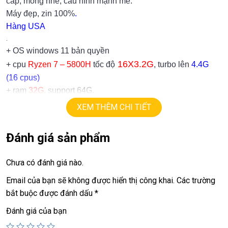
cấp, mỏng nhe, cấu hình mạnh mẽ.
Máy đẹp, zin 100%
.
Hàng USA
.
+ OS windows 11 bản quyền
16X3.2G
+ cpu
Ryzen 7 – 5800H
tốc độ
, turbo lên
4.4G
(16 cpus)
+ ram
32G
, support 64G.
512G
ssd
+
XEM THÊM CHI TIẾT
WQXGA
+ lcd
16in
( 2560x 1600)
,
165hz
, 100% s
R
G
B
, viền
mỏng
Đánh giá sản phẩm
+ Vga có 2vga:
==> vga AMD
Chưa có đánh giá nào.
Nvida RTX 3060
6G
.
==> Vga rời
=
Email của bạn sẽ không được hiển thị công khai.
Các trường
+ USB type C, usb 3.0, webcam, hdmi…
bắt buộc được đánh dấu
*
+ Pin 5h
+ phím chiclet, full phím số, đèn bàn phím.
Đánh giá của bạn
Giá :
22.9tr