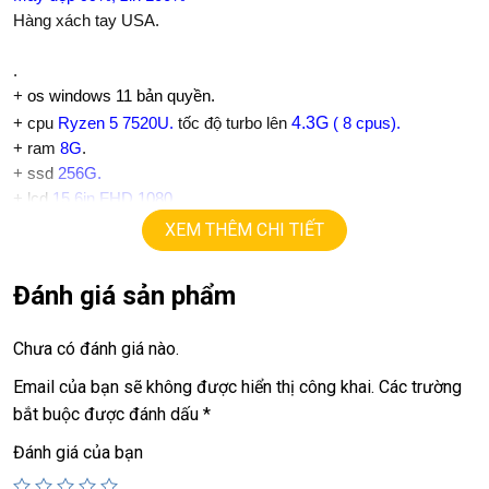
Hàng xách tay USA.
.
+
os windows 11 bản quyền.
4.3G
+ cpu
Ryzen 5 7520U.
tốc độ turbo lên
( 8 cpus).
+ ram
8G
.
+
ssd
256G.
+ lcd
15,6in FHD 1080.
+ Vga AMD grabphics
XEM THÊM CHI TIẾT
+
USB type C, usb 3.0, webcam, hdmi,…
+ Pin 5h
Đánh giá sản phẩm
+ full phím số, có đèn phím.
.
Chưa có đánh giá nào.
Giá :
7.9tr
💻LAPTOP TRIỀU PHÁT • UY TÍN • CHẤT LƯỢNG • GIÁ
Email của bạn sẽ không được hiển thị công khai.
Các trường
TỐT💻
bắt buộc được đánh dấu
*
📞
Hotline / Zalo:
0939.008.008 – 0938.078.389
Đánh giá của bạn
📍
Địa chỉ:
60/26 Đồng Đen, P. Tân Bình, TP.HCM