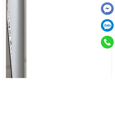
💻LAPTOP TRIỀU PHÁT • UY TÍN • CHẤT LƯỢNG • GIÁ