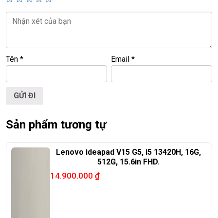
🌐
Website:
https://laptoptrieuphat.com
T
ấ
t c
ả
s
ả
n ph
ẩ
m t
ạ
i Laptop Tri
ề
u Phát đ
ề
u đ
ượ
c ki
ể
m tra và
cam k
ế
t chính hãng 100%
Tên
*
Email
*
Sản phẩm tương tự
Lenovo ideapad V15 G5, i5 13420H, 16G,
512G, 15.6in FHD.
14.900.000
₫