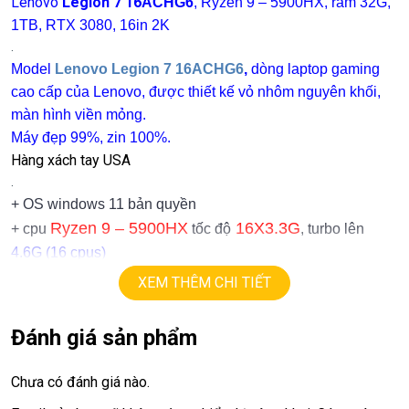
Lenovo
Legion 7 16
ACHG6
, Ryzen 9 – 5900HX, ram 32G,
1TB, RTX 3080, 16in 2K
.
Model
Lenovo Legion 7 16ACHG6
,
dòng laptop gaming
cao cấp của Lenovo, được thiết kế vỏ nhôm nguyên khối,
màn hình viền mỏng.
Máy đẹp 99%, zin 100%.
Hàng xách tay USA
.
+ OS windows 11 bản quyền
Ryzen 9 – 5900HX
16X3.3G
+ cpu
tốc độ
, turbo lên
4.6G (16 cpus)
+ ram
32G
, support 64G.
XEM THÊM CHI TIẾT
ssd
1TB
+
2K
+ lcd
16in
( 2560x 1600)
,
165hz
, viền mỏng
Đánh giá sản phẩm
+ Vga có 2vga:
==> vga AMD graphics
Chưa có đánh giá nào.
==> vga rời
Nvida RTX 3080
=
16G
. chuyên gaming, đồ