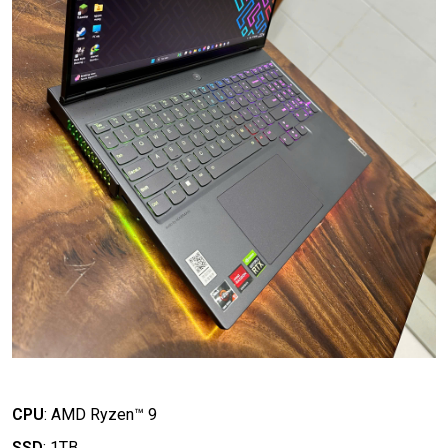
CPU
:
AMD Ryzen™ 9
SSD
:
1TB