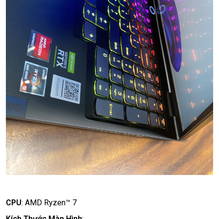
CPU
:
AMD Ryzen™ 7
Kích Thước Màn Hình
: