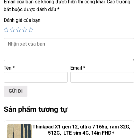
Email của bạn sẽ không được hiển thị công khai.
Các trường
+
USB type C, webcam, HDMI, Lan port, thunder port….
bắt buộc được đánh dấu
*
+ Pin 80wh
+ Phím chiclet, full phím số, đèn bàn phím tùy chỉnh màu
R
G
B
Đánh giá của bạn
+ Audio Harman
Giá :
39.9tr
================================================
Tên
*
Email
*
LAPTOP TRIỀU PHÁT – UY TÍN – CHẤT LƯỢNG – GIÁ RẺ.
ĐT:
0939.008.008 –
0938.078.389
Face. Viber. Zalo : 0938.078.389
ĐC: 60/26 Đồng Đen, p.14, Tân Bình
Web:
http://laptoptrieuphat.com
Sản phẩm tương tự
<<< Tất cả sản phẩm Laptop Triều Phát đều được bao ra
hãng check! >>>
Thinkpad X1 gen 12, ultra 7 165u, ram 32G,
512G, LTE sim 4G, 14in FHD+