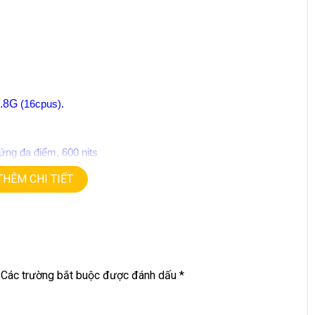
.8G
(16
cpus
).
ứng đa điểm, 600 nits
THÊM CHI TIẾT
nder
rt…
Các trường bắt buộc được đánh dấu
*
G • GIÁ TỐT💻