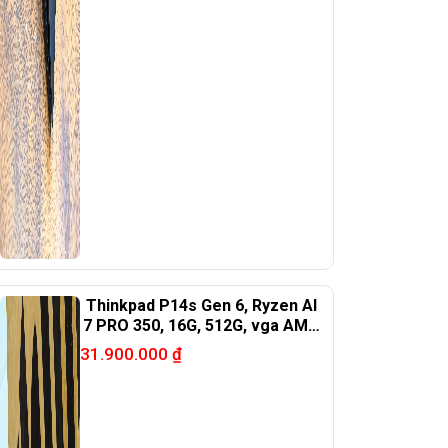
Thinkpad P14s Gen 6, Ryzen AI
7 PRO 350, 16G, 512G, vga AMD
860M, 14in FHD+ touch.
31.900.000
₫