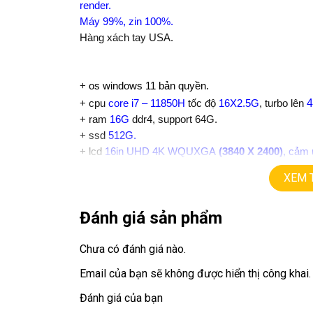
render.
Máy 99%, zin 100%.
Hàng xách tay USA.
+
os windows 11 bản quyền.
4
+ cpu
core i7 – 11850H
tốc độ
16X2.5G
, turbo lên
+ ram
16G
ddr4, support 64G.
+
ssd
512G.
+ lcd
16in UHD 4K WQUXGA
(3840 X 2400)
, cảm 
+Vga có 2vga:
XEM 
==> vga intel UHD.
==> vga rời
Nvida T1200
=
4G
, chuyên đồ họa. re
Đánh giá sản phẩm
+
USB type C, usb 3.0, webcam, hdmi, thunder po
+ Finger ID, Face ID.
+ Pin
Chưa có đánh giá nào.
5h
+ phím chiclet, có đèn bàn phím.
Email của bạn sẽ không được hiển thị công khai.
Giá :
21.9tr
Đánh giá của bạn
💻LAPTOP TRIỀU PHÁT • UY TÍN • CHẤT LƯỢN