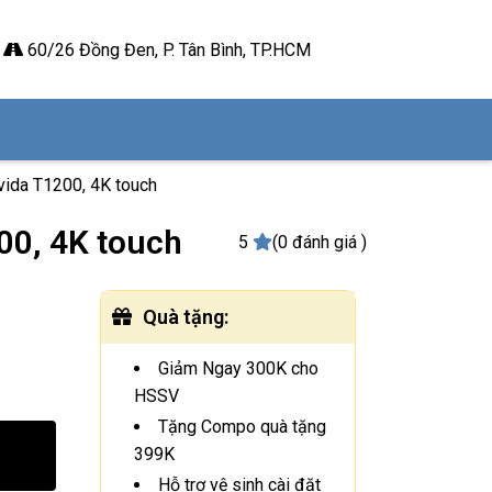
60/26 Đồng Đen, P. Tân Bình, TP.HCM
vida T1200, 4K touch
00, 4K touch
5
(0 đánh giá )
Quà tặng
:
Giảm Ngay 300K cho
HSSV
Tặng Compo quà tặng
399K
Hỗ trợ vệ sinh cài đặt