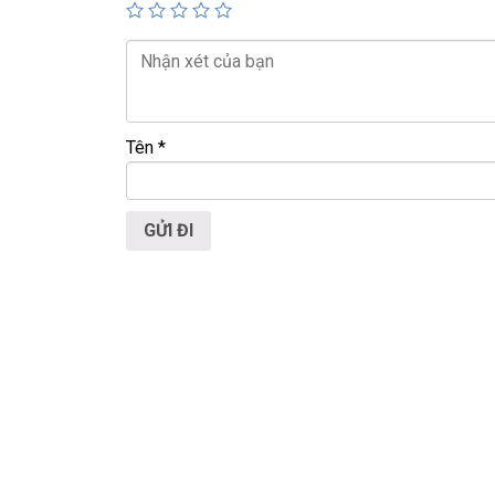
📞
Hotline / Zalo:
0939.008.008 – 0938.078.389
📍
Địa chỉ:
60/26 Đồng Đen, P. Tân Bình, TP.HCM
🌐
Website:
https://laptoptrieuphat.com
Tên
*
T
ấ
t c
ả
s
ả
n ph
ẩ
m t
ạ
i Laptop Tri
ề
u Phát