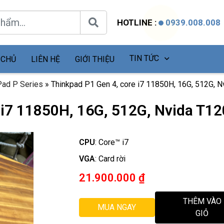
HOTLINE :
0939.008.008
TIN TỨC
 CHỦ
LIÊN HỆ
GIỚI THIỆU
Pad P Series
»
Thinkpad P1 Gen 4, core i7 11850H, 16G, 512G, N
 i7 11850H, 16G, 512G, Nvida T12
CPU
:
Core™ i7
VGA
:
Card rời
21.900.000
₫
THÊM VÀO
MUA NGAY
GIỎ