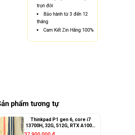
trọn đời
Bảo hành từ 3 đến 12
tháng
Cam Kết Zin Hãng 100%
Sản phẩm tương tự
Thinkpad P1 gen 6, core i7
13700H, 32G, 512G, RTX A1000,
16in 2.5K
37.900.000
₫