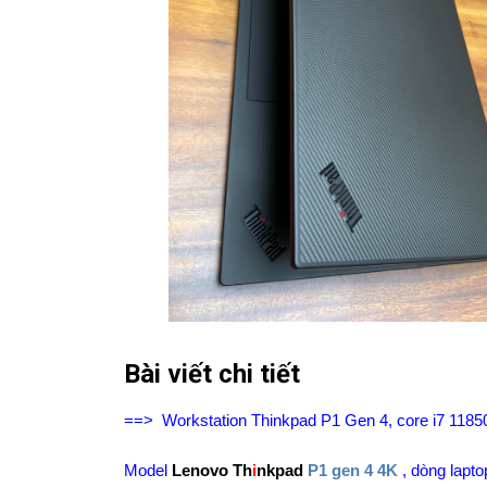
Bài viết chi tiết
==>
Workstation
Thinkpad P1 Gen 4, core i7 1185
Model
Lenovo Th
i
nkpad
P1 gen 4 4K
,
dòng lapto