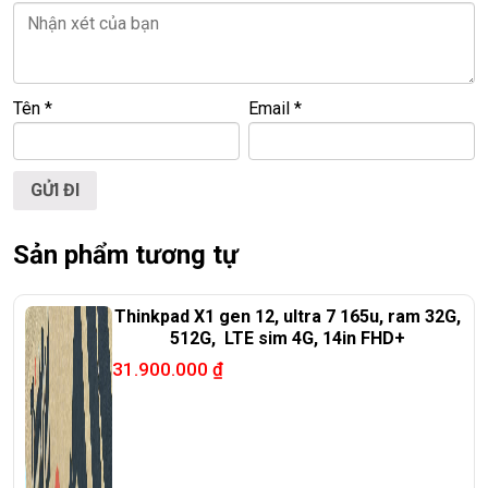
ĐT:
0939.008.008
–
0938.078.389
Face. Viber. Zalo :
0938.078.389
ĐC: 60/26 Đồng Đen, p.14, Tân Bình
Tên
*
Email
*
Web:
https://laptoptrieuphat.com
<<< Tất cả sản phẩm Laptop Triều Phát đều được bao ra hãng
check! >>>
Sản phẩm tương tự
Thinkpad X1 gen 12, ultra 7 165u, ram 32G,
512G, LTE sim 4G, 14in FHD+
31.900.000
₫