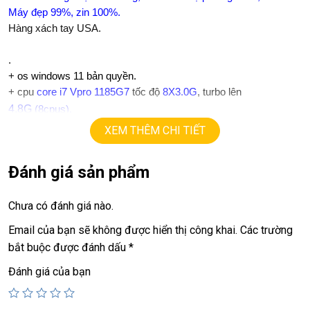
Máy đẹp 99%, zin 100%.
Hàng xách tay USA.
.
+
os windows 11 bản quyền.
+ cpu
core i7 Vpro 1185G7
tốc độ
8X3.0G
, turbo lên
4,8G
(8
cpus
).
+ ram
32G
ddr4.
XEM THÊM CHI TIẾT
+
ssd
512G.
+ lcd
14in IPS UHD+ 4K
(3840X2400)
500 nits, 100% DCI-P3
Đánh giá sản phẩm
+ Vga Iris Xe Graphics
+
USB type C, usb 3.0, webcam…
+ Finger ID, face ID
Chưa có đánh giá nào.
+ Pin 5h.
Email của bạn sẽ không được hiển thị công khai.
Các trường
+ phím chiclet, có đèn bàn phím.
bắt buộc được đánh dấu
*
.
Giá :
19.9tr
Đánh giá của bạn
========================================
LAPTOP TRIỀU PHÁT – UY TÍN – CHẤT LƯỢNG – GIÁ RẺ.