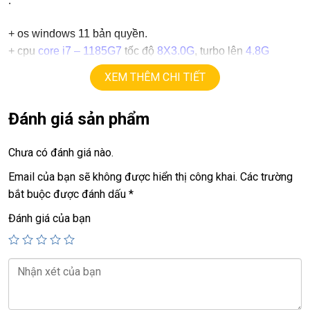
.
+
os windows 11 bản quyền.
+ cpu
core i7 – 1185G7
tốc độ
8X3.0G
, turbo lên
4.8G
+ ram
16G
ddr4.
XEM THÊM CHI TIẾT
+
ssd
256G (opiion 512G, 1TB)
+ lcd
13.3in led, full HD 1080,
cảm ứng đa điểm
Đánh giá sản phẩm
+ Vga intel Iris Xe graphics
+
USB type C, usb 3.0, webcam, HDMI.
Chưa có đánh giá nào.
+ Finger ID, face ID.
+ Pin 8h
Email của bạn sẽ không được hiển thị công khai.
Các trường
+ phím chiclet, có đèn phím
bắt buộc được đánh dấu
*
.
Đánh giá của bạn
Giá :
14.9tr.
=============================================
LAPTOP TRIỀU PHÁT – UY TÍN – CHẤT LƯỢNG – GIÁ
RẺ.
ĐT:
0939.008.008
–
0938.078.389