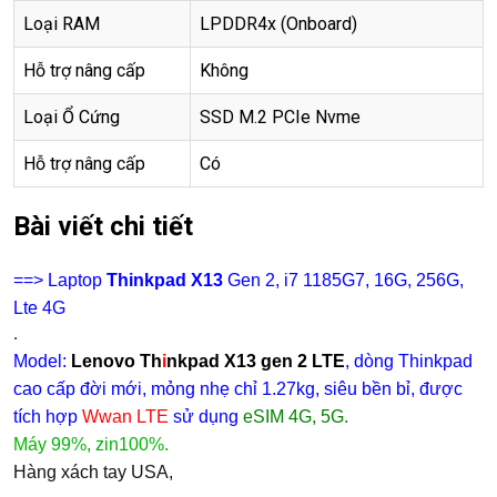
Loại RAM
LPDDR4x (Onboard)
Hỗ trợ nâng cấp
Không
Loại Ổ Cứng
SSD M.2 PCIe Nvme
Hỗ trợ nâng cấp
Có
Bài viết chi tiết
==> Laptop
Thinkpad X13
Gen 2, i7 1185G7, 16G, 256G,
Lte 4G
.
Model:
Lenovo Th
i
nkpad X13 gen 2 LTE
,
dòng Thinkpad
cao cấp đời mới, mỏng nhẹ chỉ 1.27kg, siêu bền bỉ, được
tích hợp
Wwan LTE
sử dụng
eSIM 4G, 5G.
Máy 99%, zin100%.
Hàng xách tay USA,