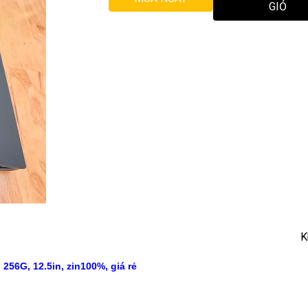
GIỎ
K
, 256G, 12.5in, zin100%, giá rẻ