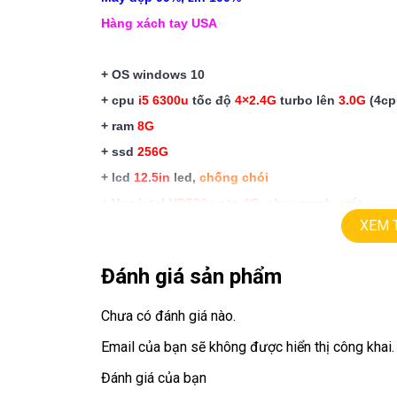
Hàng xách tay USA
+ OS windows 10
+ cpu
i5 6300u
tốc độ
4×2.4G
turbo lên
3.0G
(4cp
+ ram
8G
+ ssd
256
G
+ lcd
12.5in
led
,
chống chói
+ Vga intel
HD520
upto
4G
, chạy mạnh, mát
XEM 
+
thunder port, usb 3.0, webcam
+ Pin
5h
Đánh giá sản phẩm
+ phím chiclet, có đèn phím
Chưa có đánh giá nào.
Giá
:
9.9tr
Email của bạn sẽ không được hiển thị công khai.
Đánh giá của bạn
Th
i
nkpad X260