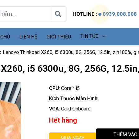
HOTLINE :
0939.008.008
TIN TỨC
 CHỦ
LIÊN HỆ
GIỚI THIỆU
 Lenovo Thinkpad X260, i5 6300u, 8G, 256G, 12.5in, zin100%, giá
260, i5 6300u, 8G, 256G, 12.5in,
CPU
:
Core™ i5
Kích Thước Màn Hình
:
VGA
:
Card Onboard
Hết hàng
THÊM VÀO
MUA NGAY