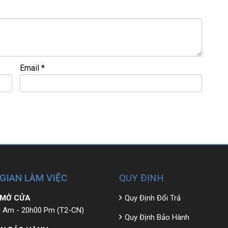
=============
 – GIÁ RẺ.
Email
*
 bao ra hãng check! >>>
 GIAN LÀM VIỆC
QUY ĐỊNH
 MỞ CỬA
Quy Định Đổi Trả
 Am - 20h00 Pm (T2-CN)
Quy Định Bảo Hành