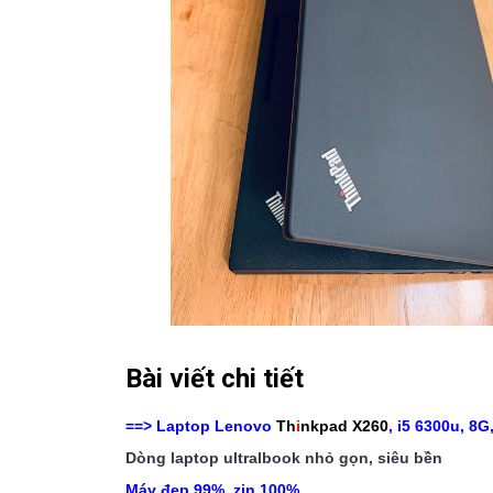
Bài viết chi tiết
==> Laptop Lenovo
Th
i
nkpad X260
, i5 6300u, 8G
Dòng laptop ultralbook nhỏ gọn, siêu bền
Máy đẹp 99%, zin 100%