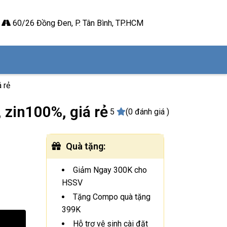
60/26 Đồng Đen, P. Tân Bình, TP.HCM
 rẻ
 zin100%, giá rẻ
5
(0 đánh giá )
Quà tặng
:
Giảm Ngay 300K cho
HSSV
Tặng Compo quà tặng
399K
Hỗ trợ vệ sinh cài đặt