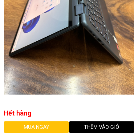
Hết hàng
MUA NGAY
THÊM VÀO GIỎ