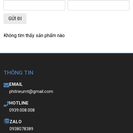
📞
Hotline / Zalo:
0939.008.008 – 0938.078.389
📍
Địa chỉ:
60/26 Đồng Đen, P. Tân Bình, TP.HCM
🌐
Website:
https://laptoptrieuphat.com
Không tìm thấy sản phẩm nào
T
ấ
t c
ả
s
ả
n ph
ẩ
m t
ạ
i Laptop Tri
ề
u Phát đ
ề
u đ
ượ
c ki
ể
m tra và
cam k
ế
t chính hãng 100%
THÔNG TIN
EMAIL
phitrieumt@gmail.com
HOTLINE
0939.008.008
ZALO
0938078389