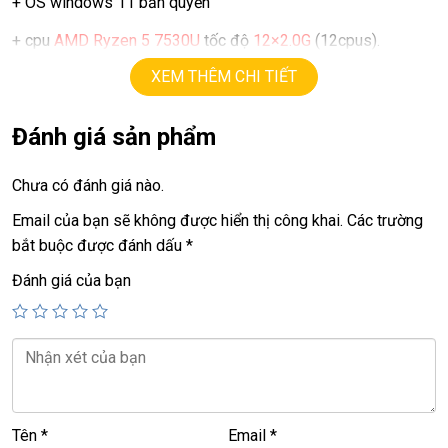
+ OS windows 11 bản quyền
+ cpu
AMD Ryzen 5 7530U
tốc độ
12×2.0G
(12cpus).
XEM THÊM CHI TIẾT
+ ram
8G
ddr5
+ SSD
256G
.
Đánh giá sản phẩm
+ lcd
13in FHD+
(1920 X 1200 ), touch X360
Chưa có đánh giá nào.
+ Vga AMD graphics
Email của bạn sẽ không được hiển thị công khai.
Các trường
+ usb 3.0, webcam, finger, usb type C
bắt buộc được đánh dấu
*
+ Pin mới sạc 50 lần.
Đánh giá của bạn
+ phím chiclet,
có đèn phím
Giá:
11,9tr
💻LAPTOP TRIỀU PHÁT • UY TÍN • CHẤT LƯỢNG • GIÁ
Tên
*
Email
*
TỐT💻