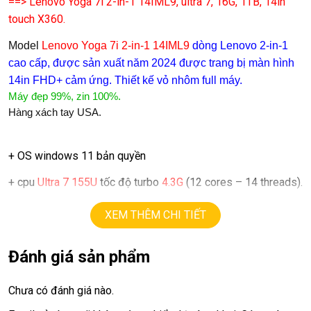
==> Lenovo Yoga 7i 2-in-1 14IML9, ultra 7, 16G, 1TB, 14in
touch X360.
Model
Lenovo Yoga 7i 2-in-1 14IML9
dòng Lenovo 2-in-1
cao cấp, được sản xuất năm 2024 được trang bị màn hình
14in FHD+ cảm ứng. Thiết kế vỏ nhôm full máy.
Máy đẹp 99%, zin 100%.
Hàng xách tay USA.
+ OS windows 11 bản quyền
+ cpu
Ultra 7 155U
tốc độ turbo
4.3G
(12 cores – 14 threads).
+ ram
16G
ddr5
XEM THÊM CHI TIẾT
+ SSD
1TB.
Đánh giá sản phẩm
+ lcd
14in FHD+
(1920 X 1200 ), touch X360
+ Vga intel graphics
Chưa có đánh giá nào.