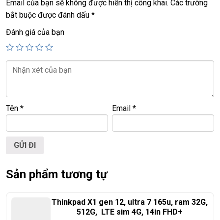
+ usb 3.0, webcam, finger, usb type C
Email của bạn sẽ không được hiển thị công khai.
Các trường
bắt buộc được đánh dấu
*
+ Pin 8h
Đánh giá của bạn
Giá:
15,9tr
💻LAPTOP TRIỀU PHÁT • UY TÍN • CHẤT LƯỢNG • GIÁ
TỐT💻
📞
Hotline / Zalo:
0939.008.008 – 0938.078.389
Tên
*
Email
*
📍
Địa chỉ:
60/26 Đồng Đen, P. Tân Bình, TP.HCM
🌐
Website:
https://laptoptrieuphat.com
T
ấ
t c
ả
s
ả
n ph
ẩ
m t
ạ
i Laptop Tri
ề
u Phát đ
ề
u đ
ượ
c ki
ể
m tra và
Sản phẩm tương tự
cam k
ế
t chính hãng 100%
Thinkpad X1 gen 12, ultra 7 165u, ram 32G,
512G, LTE sim 4G, 14in FHD+