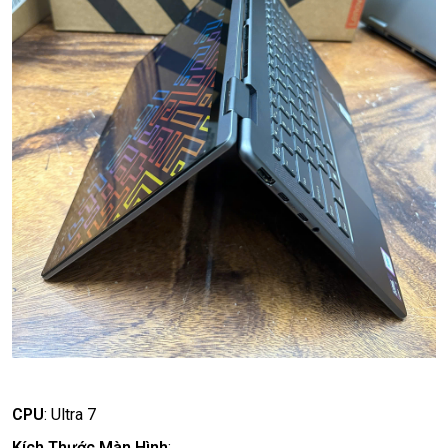
CPU
:
Ultra 7
Kích Thước Màn Hình
: