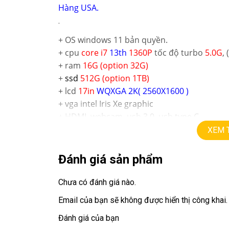
Hàng USA.
.
+ OS windows 11 bản quyền.
+ cpu
core i7
13th
1360P
tốc độ turbo
5.0G
,
+ ram
16G (option 32G)
+
ssd
512G (option 1TB)
+ lcd
17in
WQXGA 2K( 2560X1600 )
+
vga intel Iris Xe graphic
+ HDMI, webcam, usb 3.0, usb type C
+ Pin all day ~ 16 – 20 giờ
XEM 
+
Face ID
+
phím chiclet, full phím số, có đèn phím
Đánh giá sản phẩm
.
Chưa có đánh giá nào.
Giá :
18,9tr
💻LAPTOP TRIỀU PHÁT • UY TÍN • CHẤT LƯỢ
Email của bạn sẽ không được hiển thị công khai.
Đánh giá của bạn
📞
Hotline / Zalo:
0939.008.008 – 0938.078.38