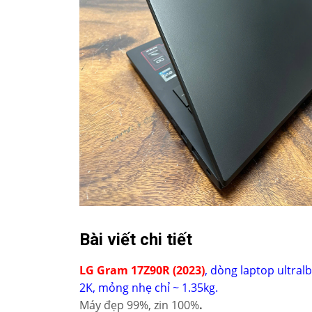
Bài viết chi tiết
LG Gram 17Z90R (2023)
, dòng laptop ultra
2K, mỏng nhẹ chỉ ~ 1.35kg.
Máy đẹp 99%, zin 100%
.