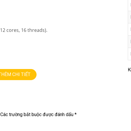
 (12 cores, 16 threads).
K
THÊM CHI TIẾT
NG • GIÁ TỐT💻
Các trường bắt buộc được đánh dấu
*
9