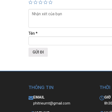
📍
Địa chỉ:
60/26 Đồng Đen, P. Tân Bình, TP.HC
🌐
Website:
https://laptoptrieuphat.com
T
ấ
t c
ả
s
ả
n ph
ẩ
m t
ạ
i Laptop Tri
ề
u Phát
Tên
*
THÔNG TIN
THỜI
EMAIL
GIỜ
phitrieumt@gmail.com
8h30