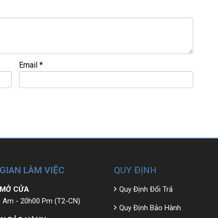
M
 đ
ề
u đ
ượ
c ki
ể
m tra và cam k
ế
t chính hãng 100%
Email
*
 GIAN LÀM VIỆC
QUY ĐỊNH
 MỞ CỬA
Quy Định Đổi Trả
 Am - 20h00 Pm (T2-CN)
Quy Định Bảo Hành