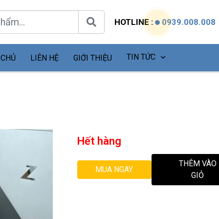
HOTLINE :
0939.008.008
TIN TỨC
 CHỦ
LIÊN HỆ
GIỚI THIỆU
Hết hàng
THÊM VÀO
MUA NGAY
GIỎ