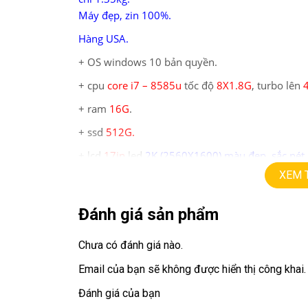
Máy đẹp, zin 100%.
Hàng USA.
+ OS windows 10 bản quyền.
+ cpu
core i7 – 8585u
tốc độ
8X1.8G
, turbo lên
+ ram
16G
.
+
ssd
512G
.
+ lcd
17in
led
2K (2560X1600) màu đẹp, sắc nét.
XEM 
+ vga intel UHD.
+ HDMI, webcam, usb 3.0, usb type C
Đánh giá sản phẩm
+ Pin 10h
Chưa có đánh giá nào.
+ Finger printer
Email của bạn sẽ không được hiển thị công khai.
+ Phím chiclet, full phím số,
có đèn phím
Đánh giá của bạn
Giá :
13
,9tr