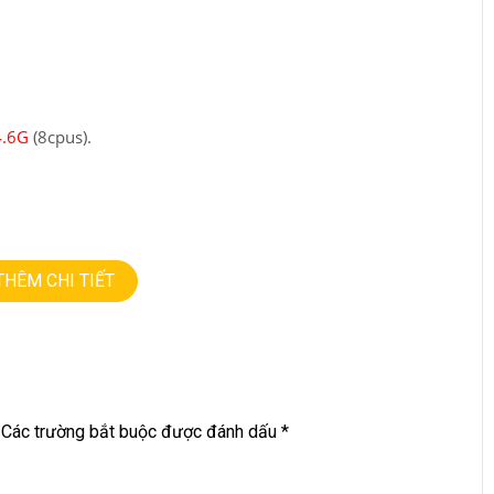
4.6
G
(8cpus).
THÊM CHI TIẾT
Các trường bắt buộc được đánh dấu
*