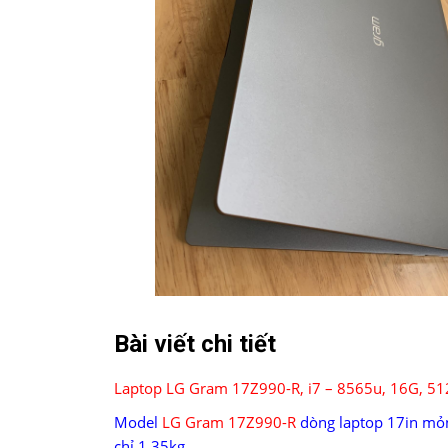
Bài viết chi tiết
Laptop LG Gram 17Z990-R, i7 – 8565u, 16G, 51
Model
LG Gram 17Z990-R
dòng laptop 17in mỏn
chỉ 1.35kg.