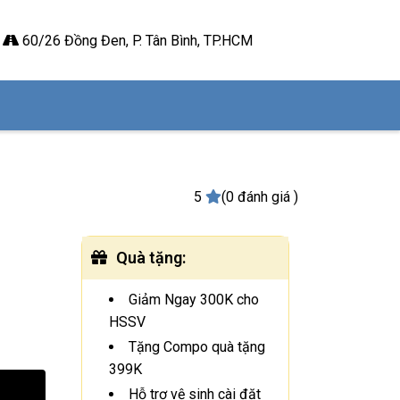
60/26 Đồng Đen, P. Tân Bình, TP.HCM
5
(0 đánh giá )
Quà tặng
:
Giảm Ngay 300K cho
HSSV
Tặng Compo quà tặng
399K
Hỗ trợ vệ sinh cài đặt