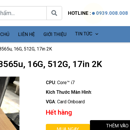
HOTLINE :
0939.008.008
TIN TỨC
 CHỦ
LIÊN HỆ
GIỚI THIỆU
8565u, 16G, 512G, 17in 2K
8565u, 16G, 512G, 17in 2K
CPU
:
Core™ i7
Kích Thước Màn Hình
:
VGA
:
Card Onboard
Hết hàng
THÊM VÀO
MUA NGAY