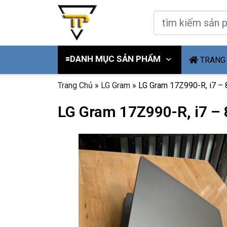
🟰DANH MỤC SẢN PHẨM
TRANG
Trang Chủ
»
LG Gram
»
LG Gram 17Z990-R, i7 – 
LG Gram 17Z990-R, i7 – 