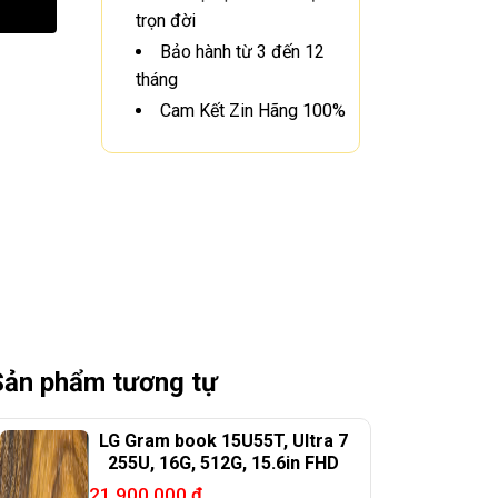
trọn đời
Bảo hành từ 3 đến 12
tháng
Cam Kết Zin Hãng 100%
Sản phẩm tương tự
LG Gram book 15U55T, Ultra 7
255U, 16G, 512G, 15.6in FHD
21.900.000
₫