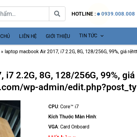
HOTLINE :
0939.008.008
TIN TỨC
 CHỦ
LIÊN HỆ
GIỚI THIỆU
»
laptop macbook Air 2017, i7 2.2G, 8G, 128/256G, 99%, giá rẻh
 i7 2.2G, 8G, 128/256G, 99%, giá
at.com/wp-admin/edit.php?post_t
CPU
:
Core™ i7
Kích Thước Màn Hình
:
VGA
:
Card Onboard