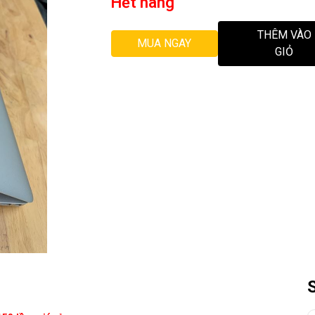
Hết hàng
THÊM VÀO
MUA NGAY
GIỎ