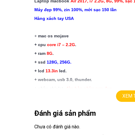
Laptop macbook
A
ir 2017, i7 2.2G, 8G, 99%, sạc 
Máy đẹp 99%, zin 100%, mới sạc 150 lần
Hàng xách tay USA
+
mac os mojave
+ cpu
core
i7 – 2.2G
.
+ ram
8G
.
+ ssd
128G,
256G.
+ lcd
13.3in
led.
+ webcam, usb 3.0, thunder.
+ phím chiclet,
đèn bàn phím cực đẹp.
XEM 
+ pin sạc
150 lần.
+ Vga intel
HD6000
Đánh giá sản phẩm
Giá:
17.5tr (ssd 128G)
Chưa có đánh giá nào.
Giá:
18.5tr (ssd 256G)