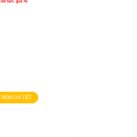
150 lần, giá rẻ
THÊM CHI TIẾT