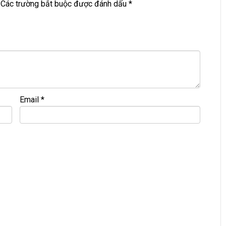
Các trường bắt buộc được đánh dấu
*
====================
 LƯỢNG – GIÁ RẺ.
Email
*
ợc bao ra hãng check!
>>>