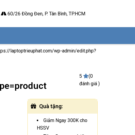
60/26 Đồng Đen, P. Tân Bình, TP.HCM
ttps://laptoptrieuphat.com/wp-admin/edit.php?
5
(0
ype=product
đánh giá )
Quà tặng
:
Giảm Ngay 300K cho
HSSV