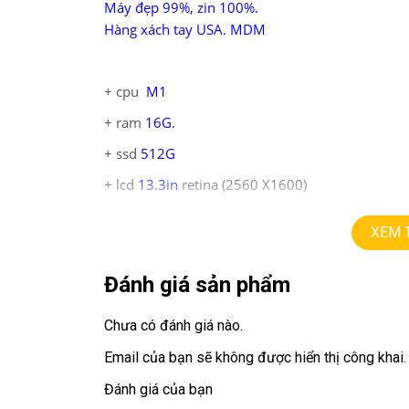
Máy đẹp 99%, zin 100%.
Hàng xách tay USA. MDM
+ cpu
M1
+ ram
16
G
.
+ ssd
512G
+ lcd
13.3in
retina (2560 X1600)
+ 2 Thunderbolt 3 ports
XEM 
+ pin 97%.
Đánh giá sản phẩm
Giá:
13.9
tr
Chưa có đánh giá nào.
💻LAPTOP TRIỀU PHÁT • UY TÍN • CHẤT L
Email của bạn sẽ không được hiển thị công khai.
📞
Hotline / Zalo:
0939.008.008 – 0938.078.38
Đánh giá của bạn