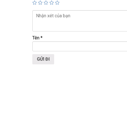
📍
Địa chỉ:
60/26 Đồng Đen, P. Tân Bình, TP.
🌐
Website:
https://laptoptrieuphat.com
T
ấ
t c
ả
s
ả
n ph
ẩ
m t
ạ
i Laptop Tri
ề
u Phát
Tên
*