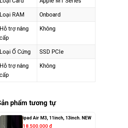
Loại Card
Apple M1 Series
Loại RAM
Onboard
Hỗ trợ nâng
Không
cấp
Loại Ổ Cứng
SSD PCIe
Hỗ trợ nâng
Không
cấp
Sản phẩm tương tự
ipad Air M3, 11inch, 13inch. NEW
18.500.000
₫