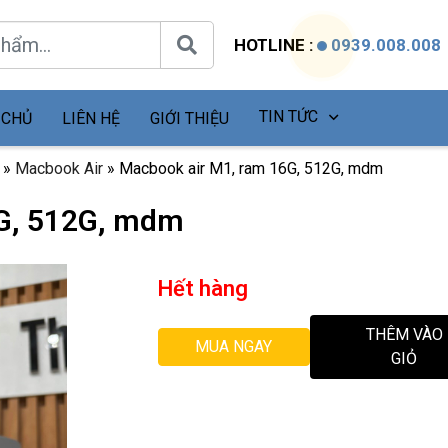
HOTLINE :
0939.008.008
TIN TỨC
 CHỦ
LIÊN HỆ
GIỚI THIỆU
»
Macbook Air
»
Macbook air M1, ram 16G, 512G, mdm
6G, 512G, mdm
Hết hàng
THÊM VÀO
MUA NGAY
GIỎ