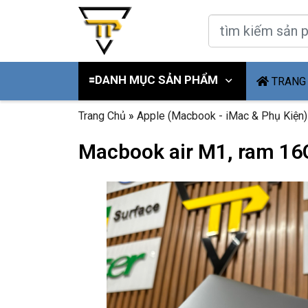
🟰DANH MỤC SẢN PHẨM
TRANG
Trang Chủ
»
Apple (Macbook - iMac & Phụ Kiện)
Macbook air M1, ram 1