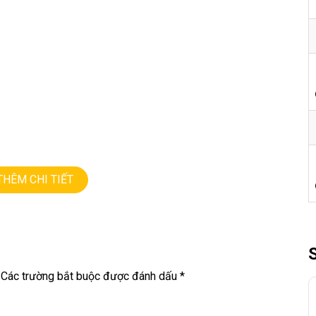
THÊM CHI TIẾT
ƯỢNG • GIÁ TỐT💻
Các trường bắt buộc được đánh dấu
*
9