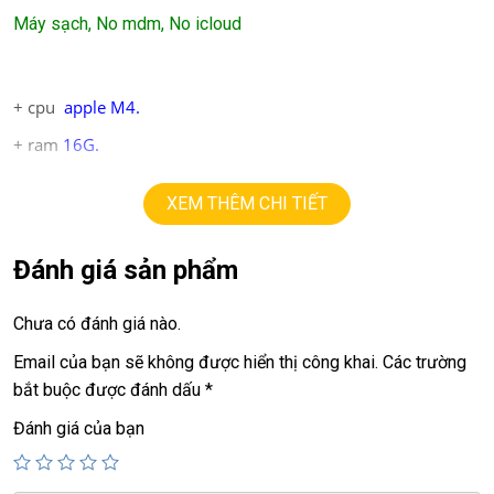
Máy sạch, No mdm, No icloud
+ cpu
apple M4.
+ ram
16
G
.
+ ssd
256G.
XEM THÊM CHI TIẾT
+ lcd
13.6in
liqid retina
+ pin 100%, mới sạc 9 lần
Đánh giá sản phẩm
Chưa có đánh giá nào.
Giá:
23,9tr
Email của bạn sẽ không được hiển thị công khai.
Các trường
💻LAPTOP TRIỀU PHÁT • UY TÍN • CHẤT LƯỢNG • GIÁ
bắt buộc được đánh dấu
*
TỐT💻
Đánh giá của bạn
📞
Hotline / Zalo:
0939.008.008 – 0938.078.389
📍
Địa chỉ:
60/26 Đồng Đen, P. Tân Bình, TP.HCM