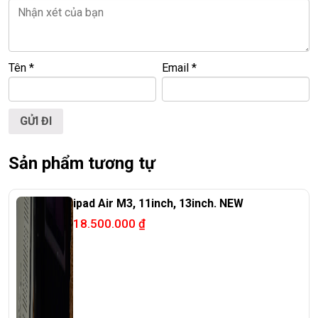
🌐
Website:
https://laptoptrieuphat.com
T
ấ
t c
ả
s
ả
n ph
ẩ
m t
ạ
i Laptop Tri
ề
u Phát đ
ề
u đ
ượ
c ki
ể
m tra và
Tên
*
Email
*
cam k
ế
t chính hãng 100%
Sản phẩm tương tự
ipad Air M3, 11inch, 13inch. NEW
18.500.000
₫