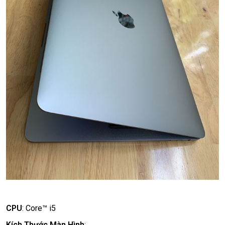
CPU
:
Core™ i5
Kích Thước Màn Hình
: