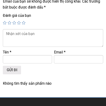
Email của bạn sẽ không được hiển thị công khai.
Các trường
========================================
bắt buộc được đánh dấu
*
LAPTOP TRIỀU PHÁT – UY TÍN – CHẤT LƯỢNG – GIÁ
Đánh giá của bạn
RẺ.
Tên
*
Email
*
Không tìm thấy sản phẩm nào
https://laptoptrieuphat.com
Website:
0939.008.008
–
0938.078.389
ĐT:
Face. Viber. Zalo
:
0938.078.389