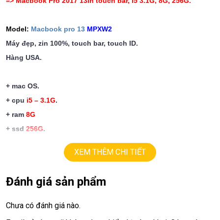
=>
Macbook
Pro 2017 13in touch bar, i5 3.1G, 8G, 256G.
Model:
Macbook pro 13
MPXW2
Máy đẹp, zin 100%, touch bar, touch ID.
Hàng USA.
+ mac OS.
+ cpu
i5 – 3.1G
.
+ ram
8
G
+ ssd
256G
.
+ lcd
13.3in
Retina (2560 x 1600 )
.
màu đẹp , sắc nét
XEM THÊM CHI TIẾT
+ pin
good.
+
Iris
Graphics intel iris Plus 650.
Đánh giá sản phẩm
+ 4 Thunderbolt 3 ports
Chưa có đánh giá nào.
Giá:
21.9 tr
.