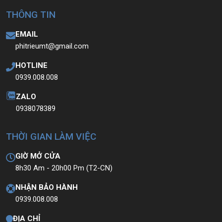
ĐC: 60/26 Đồng Đen, p.14, Tân Bình
THÔNG TIN
Web:
https://laptoptrieuphat.com
<<<
Tất cả sản phẩm Laptop Triều Phát đều được bao ra hãng
EMAIL
check!
>>>
phitrieumt@gmail.com
HOTLINE
0939.008.008
ZALO
0938078389
THỜI GIAN LÀM VIỆC
GIỜ MỞ CỬA
8h30 Am - 20h00 Pm (T2-CN)
NHẬN BẢO HÀNH
0939.008.008
ĐỊA CHỈ