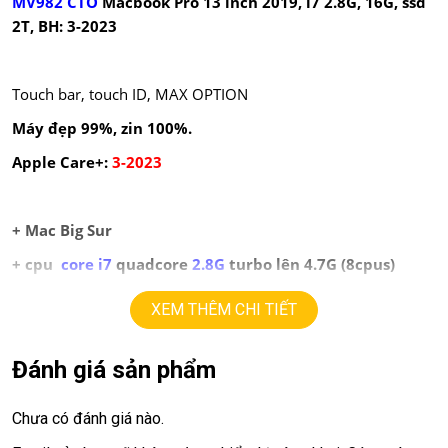
MV982 CTO
Macbook Pro 13 inch 2019, i7 2.8G, 16G, ssd
2T, BH: 3-2023
Touch bar, touch ID, MAX OPTION
Máy đẹp 99%, zin 100%.
Apple Care+:
3-2023
+ Mac Big Sur
+ cpu
core i7
quadcore
2.8
G
turbo lên 4.7G (8cpus)
+ ram
16
G
.
XEM THÊM CHI TIẾT
+ ssd
2T
+ lcd
Đánh giá sản phẩm
13in
retina
(2560 X 1600)
+
vga Intel Iris plus graphics 655
Chưa có đánh giá nào.
+ Pin good sạc 150 lần