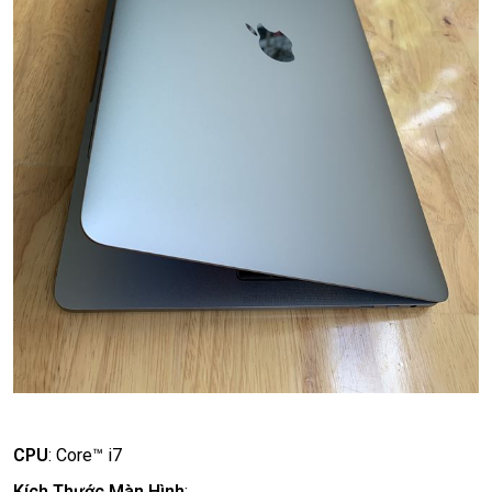
CPU
:
Core™ i7
Kích Thước Màn Hình
: