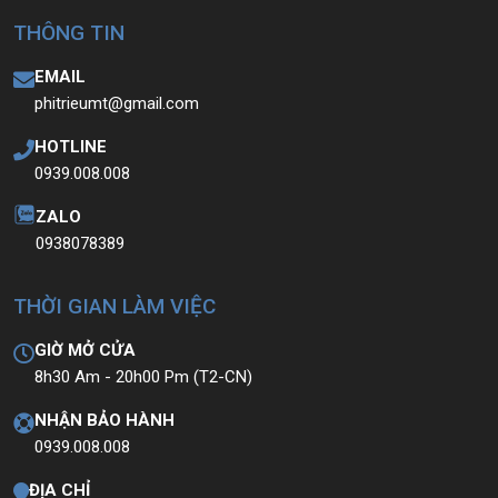
THÔNG TIN
EMAIL
phitrieumt@gmail.com
HOTLINE
0939.008.008
ZALO
0938078389
THỜI GIAN LÀM VIỆC
GIỜ MỞ CỬA
8h30 Am - 20h00 Pm (T2-CN)
NHẬN BẢO HÀNH
0939.008.008
ĐỊA CHỈ