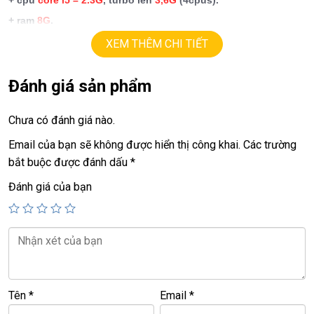
+ cpu
core i5 – 2.3G
, turbo lên
3,6G
(4cpus).
+ ram
8G
.
+ SSD
128G
.
XEM THÊM CHI TIẾT
+ lcd
13,3in
retina (2560 x 1600)
,
siêu đẹp, sắc nét.
+ pin
good
Đánh giá sản phẩm
+ Vga intel
Iris Graphics 640
.
Chưa có đánh giá nào.
+ Two
Thunderbolt 3
ports
Email của bạn sẽ không được hiển thị công khai.
Các trường
bắt buộc được đánh dấu
*
Giá:
13,9
tr
Đánh giá của bạn
=====================================================
LAPTOP TRIỀU PHÁT – UY TÍN – CHẤT LƯỢNG – GIÁ RẺ.
ĐT:
0939.008.008
–
0938.078.389
Face. Viber. Zalo :
0938.078.389
ĐC: 60/26 Đồng Đen, p.14, Tân Bình
Tên
*
Email
*
Web:
https://laptoptrieuphat.com