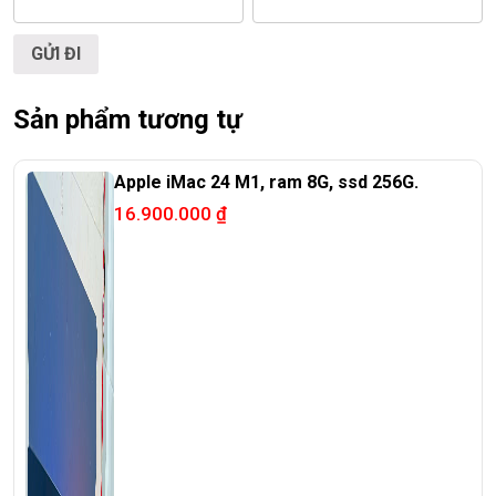
<<< Tất cả sản phẩm Laptop Triều Phát đều được bao ra
hãng check! >>>
Sản phẩm tương tự
Apple iMac 24 M1, ram 8G, ssd 256G.
16.900.000
₫