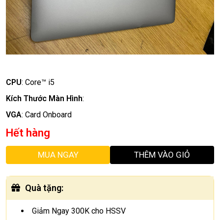
CPU
:
Core™ i5
Kích Thước Màn Hình
:
VGA
:
Card Onboard
Hết hàng
MUA NGAY
THÊM VÀO GIỎ
Quà tặng
:
Giảm Ngay 300K cho HSSV