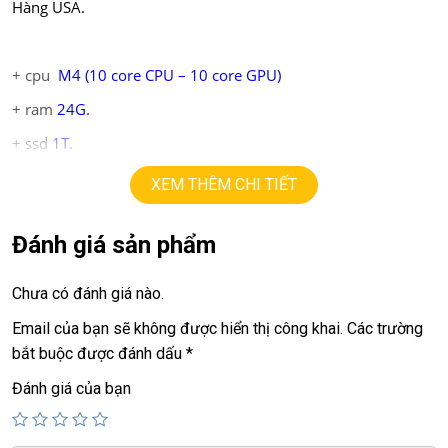
Hàng USA.
+ cpu
M4 (10 core CPU – 10 core GPU)
+ ram
24
G
.
+ ssd
1T.
+ lcd
14.2in
Liquid retina.
XEM THÊM CHI TIẾT
+ pin 100%, sạc 41 lần.
Đánh giá sản phẩm
Giá:
39.9tr
Chưa có đánh giá nào.
💻LAPTOP TRIỀU PHÁT • UY TÍN • CHẤT LƯỢNG • GIÁ
Email của bạn sẽ không được hiển thị công khai.
Các trường
TỐT💻
bắt buộc được đánh dấu
*
📞
Hotline / Zalo:
0939.008.008 – 0938.078.389
Đánh giá của bạn
📍
Địa chỉ:
60/26 Đồng Đen, P. Tân Bình, TP.HCM