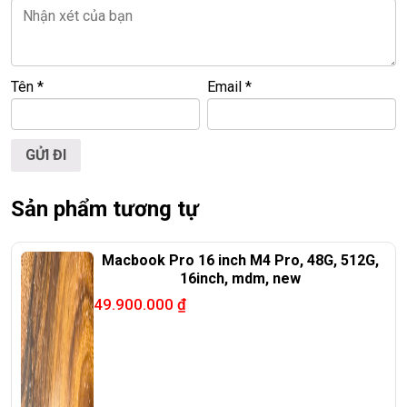
🌐
Website:
https://laptoptrieuphat.com
T
ấ
t c
ả
s
ả
n ph
ẩ
m t
ạ
i Laptop Tri
ề
u Phát đ
ề
u đ
ượ
c ki
ể
m tra và
cam k
ế
t chính hãng 100%
Tên
*
Email
*
Sản phẩm tương tự
Macbook Pro 16 inch M4 Pro, 48G, 512G,
16inch, mdm, new
49.900.000
₫