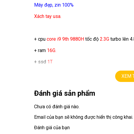
Máy đẹp, zin 100%
Xách tay usa.
+ cpu
core i9 9th 9880H
tốc độ
2.3G
turbo lên 4
+ ram
16
G.
+ ssd
1T
+ lcd 16in retina (3072 X1920)
XEM 
+ vga
AMD Radeon Pro 5500M
with
4GB.
Đánh giá sản phẩm
+ Pin 5h
Chưa có đánh giá nào.
+ 4 Thunderbolt 3 ports
Email của bạn sẽ không được hiển thị công khai.
Đánh giá của bạn
Giá:
15,5tr