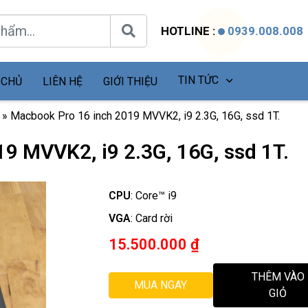
HOTLINE :
0939.008.008
TIN TỨC
 CHỦ
LIÊN HỆ
GIỚI THIỆU
»
Macbook Pro 16 inch 2019 MVVK2, i9 2.3G, 16G, ssd 1T.
9 MVVK2, i9 2.3G, 16G, ssd 1T.
CPU
:
Core™ i9
VGA
:
Card rời
15.500.000
₫
THÊM VÀO
MUA NGAY
GIỎ