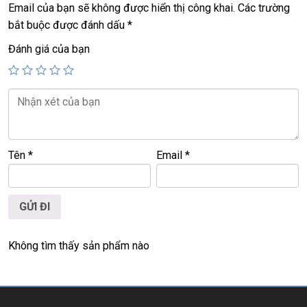
TỐT💻
Email của bạn sẽ không được hiển thị công khai.
Các trường
bắt buộc được đánh dấu
*
📞
Hotline / Zalo:
0939.008.008 – 0938.078.389
Đánh giá của bạn
📍
Địa chỉ:
60/26 Đồng Đen, P. Tân Bình, TP.HCM
🌐
Website:
https://laptoptrieuphat.com
T
ấ
t c
ả
s
ả
n ph
ẩ
m t
ạ
i Laptop Tri
ề
u Phát đ
ề
u đ
ượ
c ki
ể
m tra và
cam k
ế
t chính hãng 100%
Tên
*
Email
*
Không tìm thấy sản phẩm nào