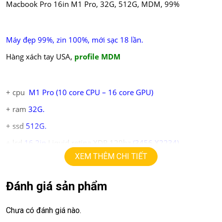
Macbook Pro 16in M1 Pro, 32G, 512G, MDM, 99%
Máy đẹp 99%, zin 100%, mới sạc 18 lần.
Hàng xách tay USA,
profile MDM
+ cpu
M1 Pro (10 core CPU – 16 core GPU)
+ ram
32
G
.
+ ssd
512G.
+ lcd
16.2in
Liquid retina XDR 120hz
(3456 X2234)
XEM THÊM CHI TIẾT
+ pin trên 90%
Đánh giá sản phẩm
Giá:
27.9tr
Chưa có đánh giá nào.
💻LAPTOP TRIỀU PHÁT • UY TÍN • CHẤT LƯỢNG • GIÁ