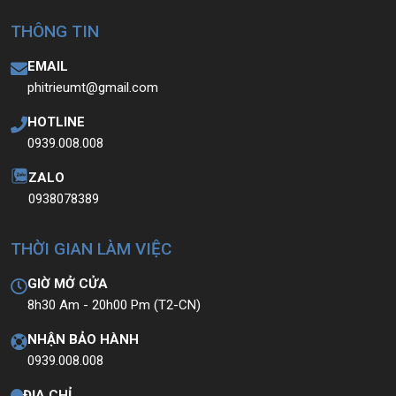
THÔNG TIN
EMAIL
phitrieumt@gmail.com
HOTLINE
0939.008.008
ZALO
0938078389
THỜI GIAN LÀM VIỆC
GIỜ MỞ CỬA
8h30 Am - 20h00 Pm (T2-CN)
NHẬN BẢO HÀNH
0939.008.008
ĐỊA CHỈ