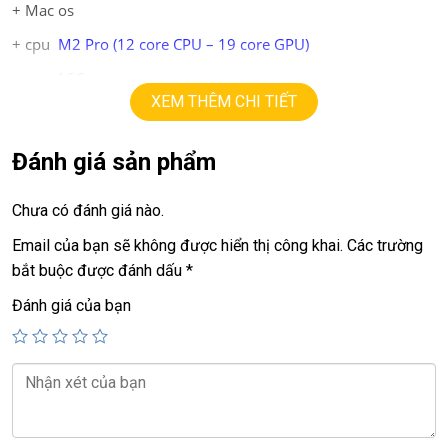
+ Mac os
+ cpu
M2 Pro (12 core CPU – 19 core GPU)
+ ram
16
G
.
XEM THÊM CHI TIẾT
+ ssd
1TB.
+ lcd
16.2in
Liquid retina XDR 120hz
(3456 X2234)
Đánh giá sản phẩm
+ pin OK
Chưa có đánh giá nào.
.
Email của bạn sẽ không được hiển thị công khai.
Các trường
Giá:
31.9tr
bắt buộc được đánh dấu
*
💻LAPTOP TRIỀU PHÁT • UY TÍN • CHẤT LƯỢNG • GIÁ
Đánh giá của bạn
TỐT💻
📞
Hotline / Zalo:
0939.008.008 – 0938.078.389
📍
Địa chỉ:
60/26 Đồng Đen, P. Tân Bình, TP.HCM
🌐
Website:
https://laptoptrieuphat.com