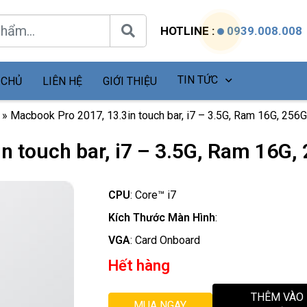
HOTLINE :
0939.008.008
TIN TỨC
 CHỦ
LIÊN HỆ
GIỚI THIỆU
»
Macbook Pro 2017, 13.3in touch bar, i7 – 3.5G, Ram 16G, 256G, 
 touch bar, i7 – 3.5G, Ram 16G, 2
CPU
:
Core™ i7
Kích Thước Màn Hình
:
VGA
:
Card Onboard
Hết hàng
THÊM VÀO
MUA NGAY