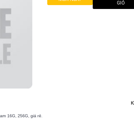
GIỎ
K
Ram 16G, 256G, giá rẻ.