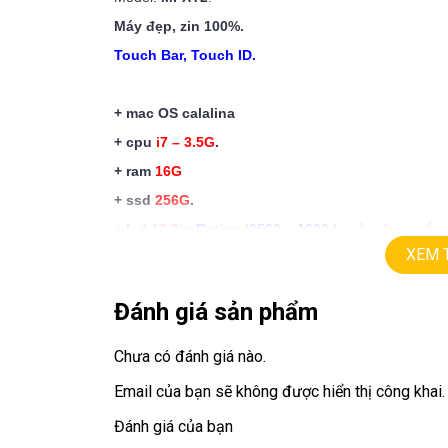
Máy đẹp, zin 100%.
Touch Bar, Touch ID.
+ mac OS calalina
+ cpu
i7 – 3.5G
.
+ ram
16G
+ ssd
256G
.
+ lcd
13.3in
Retina (2560 x 1600 )
.
màu đẹp , sắc 
XEM 
+ pin
good.
+
Iris
Graphics 550
Đánh giá sản phẩm
+ Four Thunderbolt 3 ports
+
Touch ID, Touch Bar
Chưa có đánh giá nào.
Email của bạn sẽ không được hiển thị công khai.
Giá:
27.9 tr
.
Đánh giá của bạn
========================================