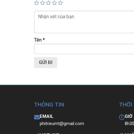
LAPTOP TRIỀU PHÁT – UY TÍN – CHẤT LƯỢ
Tên
*
https://laptoptrieuphat.com
Website:
0939.008.008
–
0938.078.389
ĐT:
Face. Viber. Zalo
:
0938.078.389
ĐC: 60/26 Đồng Đen, p.14, Tân Bình
Web:
https://laptoptrieuphat.com
<<<
Tất cả sản phẩm Laptop Triều Phát đều đư
THÔNG TIN
THỜI
EMAIL
GIỜ
phitrieumt@gmail.com
8h30