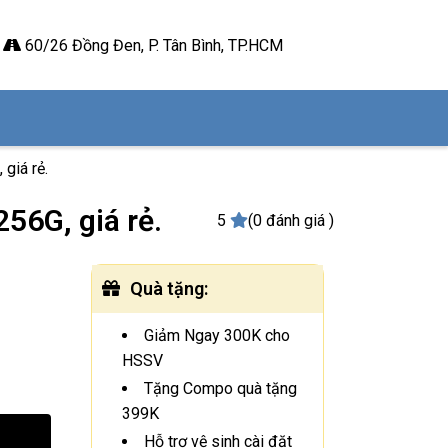
60/26 Đồng Đen, P. Tân Bình, TP.HCM
giá rẻ.
56G, giá rẻ.
5
(0 đánh giá )
Quà tặng
:
Giảm Ngay 300K cho
HSSV
Tặng Compo quà tặng
399K
Hỗ trợ vệ sinh cài đặt