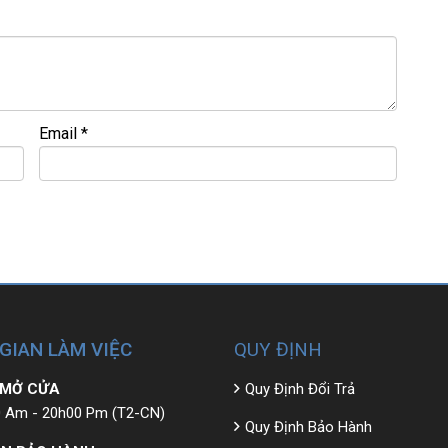
NG – GIÁ RẺ.
Email
*
ợc bao ra hãng check!
>>>
 GIAN LÀM VIỆC
QUY ĐỊNH
 MỞ CỬA
Quy Định Đổi Trả
 Am - 20h00 Pm (T2-CN)
Quy Định Bảo Hành