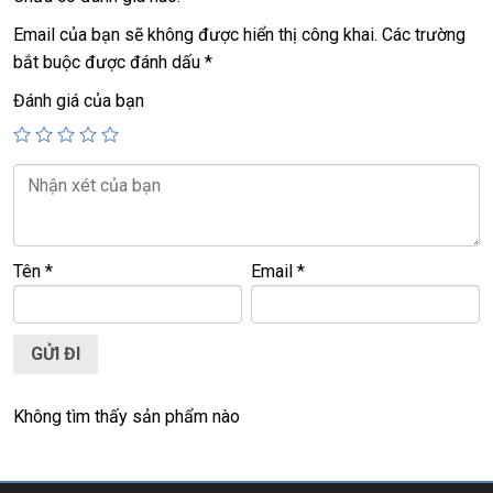
+ 4
Thunderbolt 3
ports
Email của bạn sẽ không được hiển thị công khai.
Các trường
bắt buộc được đánh dấu
*
Giá:
38,9tr
Đánh giá của bạn
================================================
LAPTOP TRIỀU PHÁT – UY TÍN – CHẤT LƯỢNG – GIÁ RẺ.
Website:
https://laptoptrieuphat.com
face:
https://www.facebook.com/laptoptrieuphatcom
Tên
*
Email
*
ĐT:
0939.008.008 –
0938.078.389
Viber. Zalo : 0938.078.389
Không tìm thấy sản phẩm nào
ĐC: 60/26 Đồng Đen, p.14, Tân Bình
<<< Tất cả sản phẩm Laptop Triều Phát đều được bao ra
hãng check! >>>