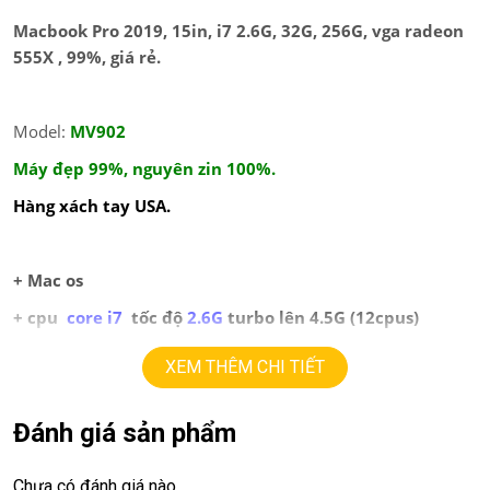
Macbook Pro 2019, 15in, i7 2.6G, 32G, 256G, vga radeon
555X , 99%, giá rẻ.
Model:
MV902
Máy đẹp 99%, nguyên zin 100%.
Hàng xách tay USA.
+ Mac os
+ cpu
core i7
tốc độ
2.6
G
turbo lên 4.5G (12cpus)
+ ram
32
G
.
XEM THÊM CHI TIẾT
+ ssd
256G
+ lcd
Đánh giá sản phẩm
15in
retina with
true tone.
+
vga
AMD Radeon Pro 555X
with
4GB.
Chưa có đánh giá nào.