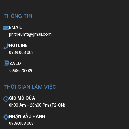
THÔNG TIN
EMAIL
phitrieumt@gmail.com
HOTLINE
0939.008.008
ZALO
0938078389
THỜI GIAN LÀM VIỆC
GIỜ MỞ CỬA
8h30 Am - 20h00 Pm (T2-CN)
NHẬN BẢO HÀNH
0939.008.008