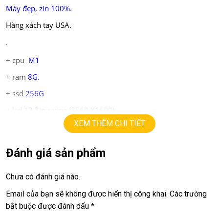
Máy đẹp, zin 100%.
Hàng xách tay USA.
.
+ cpu
M1
+ ram
8
G
.
+ ssd
256G
+ lcd
13.3in
retina (2560 X1600)
XEM THÊM CHI TIẾT
+ 2 Thunderbolt 3 ports
.
Đánh giá sản phẩm
Giá:
13.9tr
Chưa có đánh giá nào.
Email của bạn sẽ không được hiển thị công khai.
Các trường
💻LAPTOP TRIỀU PHÁT • UY TÍN • CHẤT LƯỢNG • GIÁ
bắt buộc được đánh dấu
*
TỐT💻