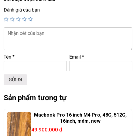
📍
Địa chỉ:
60/26 Đồng Đen, P. Tân Bình, TP.HCM
Đánh giá của bạn
🌐
Website:
https://laptoptrieuphat.com
T
ấ
t c
ả
s
ả
n ph
ẩ
m t
ạ
i Laptop Tri
ề
u Phát đ
ề
u đ
ượ
c ki
ể
m tra và
cam k
ế
t chính hãng 100%
Tên
*
Email
*
Sản phẩm tương tự
Macbook Pro 16 inch M4 Pro, 48G, 512G,
16inch, mdm, new
49.900.000
₫