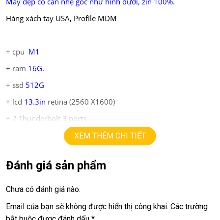
Máy đẹp có cấn nhẹ góc như hình dưới, zin 100%.
Hàng xách tay USA, Profile MDM
+ cpu
M1
+ ram
16
G
.
+ ssd
512G
+ lcd
13.3in
retina (2560 X1600)
+ 2 Thunderbolt 3 ports
XEM THÊM CHI TIẾT
Giá:
13.9tr
Đánh giá sản phẩm
💻LAPTOP TRIỀU PHÁT • UY TÍN • CHẤT LƯỢNG • GIÁ
TỐT💻
Chưa có đánh giá nào.
📞
Hotline / Zalo:
0939.008.008 – 0938.078.389
Email của bạn sẽ không được hiển thị công khai.
Các trường
bắt buộc được đánh dấu
*