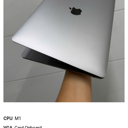
CPU
:
M1
VGA
:
Card Onboard