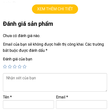
+ pin 4h
XEM THÊM CHI TIẾT
+
Vga intel
Iris 1.5G
, mạnh, mát
+ bàn phím chiclet,
đèn bàn phím.
Đánh giá sản phẩm
+
Webcam, Blutooth, usb 3.0, HDMI, thunder port
Chưa có đánh giá nào.
Giá:
12.9tr
Email của bạn sẽ không được hiển thị công khai.
Các trường
===============================================
bắt buộc được đánh dấu
*
LAPTOP TRIỀU PHÁT – UY TÍN – CHẤT LƯỢNG – GIÁ RẺ.
Đánh giá của bạn
ĐT:
0939.008.008
–
0938.078.389
Face. Viber. Zalo :
0938.078.389
ĐC: 60/26 Đồng Đen, p.14, Tân Bình
Web:
https://laptoptrieuphat.com
<<< Tất cả sản phẩm Laptop Triều Phát đều được bao ra hãng
Tên
*
Email
*
check! >>>