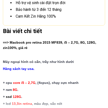
Hỗ trợ vệ sinh cài đặt trọn đời
Bảo hành từ 3 đến 12 tháng
Cam Kết Zin Hãng 100%
Bài viết chi tiết
==> Macbook
pro
retina 2015 MF839, i5 – 2,7G, 8G, 128G,
zin100%
, giá rẻ
Máy ngoại hình có cấn, trầy như hình dưới
Hàng xách tay usa.
+ cpu
core i5 – 2,7G
, (4cpus), chạy cực nhanh
+ ram
8G
.
+
ssd
128
G
.
+ lcd
13,3in retina
, màu đẹp, sắc nét