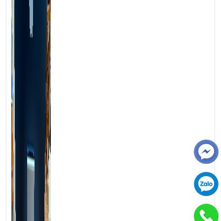
💻LAPTOP TRIỀU PHÁT • UY TÍN • CHẤT LƯỢNG • GIÁ
TỐT💻
📞
Hotline / Zalo:
0939.008.008 – 0938.078.389
📍
Địa chỉ:
60/26 Đồng Đen, P. Tân Bình, TP.HCM
🌐
Website:
https://laptoptrieuphat.com
T
ấ
t c
ả
s
ả
n ph
ẩ
m t
ạ
i Laptop Tri
ề
u Phát đ
ề
u đ
ượ
c ki
ể
m tra và
cam k
ế
t chính hãng 100%