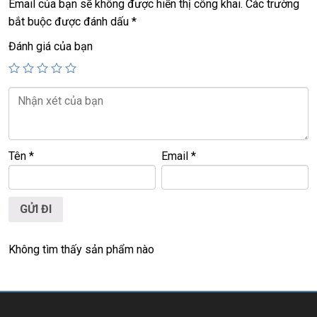
Email của bạn sẽ không được hiển thị công khai.
Các trường
bắt buộc được đánh dấu
*
14.5tr
Đánh giá của bạn
===============================================
LAPTOP TRIỀU PHÁT – UY TÍN – CHẤT LƯỢNG – GIÁ
RẺ.
Website
:
LAPTOP TRIỀU PHÁT
Click:
laptop cu gia re
Tên
*
Email
*
ĐT:
0939.008.008
–
0938.078.389
Face. Viber. Zalo :
0938.078.389
ĐC: 60/26 Đồng Đen, p.14, Tân Bình
Web:
https://laptoptrieuphat.com
Không tìm thấy sản phẩm nào
<<< Tất cả sản phẩm Laptop Triều Phát đều được bao ra
hãng check! >>>