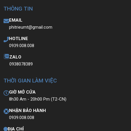
THÔNG TIN
EMAIL
phitrieumt@gmail.com
HOTLINE
0939.008.008
ZALO
0938078389
THỜI GIAN LÀM VIỆC
GIỜ MỞ CỬA
8h30 Am - 20h00 Pm (T2-CN)
NHẬN BẢO HÀNH
💻LAPTOP TRIỀU PHÁT • UY TÍN • CHẤT LƯỢNG • GIÁ
0939.008.008
TỐT💻
ĐỊA CHỈ