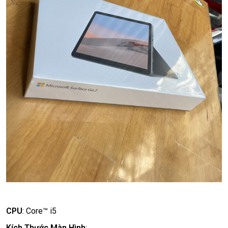
CPU
:
Core™ i5
Kích Thước Màn Hình
: