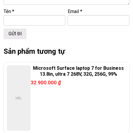
📞
Hotline / Zalo:
0939.008.008 – 0938.078.389
Tên
*
Email
*
📍
Địa chỉ:
60/26 Đồng Đen, P. Tân Bình, TP.HCM
🌐
Website:
https://laptoptrieuphat.com
T
ấ
t c
ả
s
ả
n ph
ẩ
m t
ạ
i Laptop Tri
ề
u Phát đ
ề
u đ
ượ
c ki
ể
m tra và
cam k
ế
t chính hãng 100%
Sản phẩm tương tự
Microsoft Surface laptop 7 for Business
13.8in, ultra 7 268V, 32G, 256G, 99%
32.900.000
₫