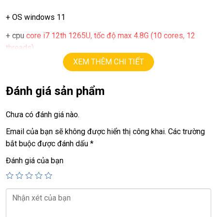
+ OS windows 11
+ cpu
core i7 12th 1265U, tốc độ max 4.8G (10 cores, 12
threads)
XEM THÊM CHI TIẾT
+ ram
16G
+ ssd
256G (option 512G, 1TB)
Đánh giá sản phẩm
+ lcd
13.5in,
cảm ứng đa điểm (2256X 1504).
Chưa có đánh giá nào.
+ Pin
10h
Email của bạn sẽ không được hiển thị công khai.
Các trường
+ camera, usb type C….
bắt buộc được đánh dấu
*
Đánh giá của bạn
Giá :
16.9tr.
💻LAPTOP TRIỀU PHÁT • UY TÍN • CHẤT LƯỢNG • GIÁ
TỐT💻