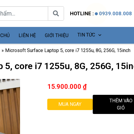
HOTLINE :
0939.008.008
TIN TỨC
 CHỦ
LIÊN HỆ
GIỚI THIỆU
p
»
Microsoft Surface Laptop 5, core i7 1255u, 8G, 256G, 15inch
 5, core i7 1255u, 8G, 256G, 15i
15.900.000
₫
THÊM VÀO
MUA NGAY
GIỎ