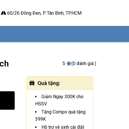
60/26 Đồng Đen, P. Tân Bình, TP.HCM
nch
5
(0 đánh giá )
Quà tặng
:
Giảm Ngay 300K cho
HSSV
Tặng Compo quà tặng
399K
Hỗ trợ vệ sinh cài đặt