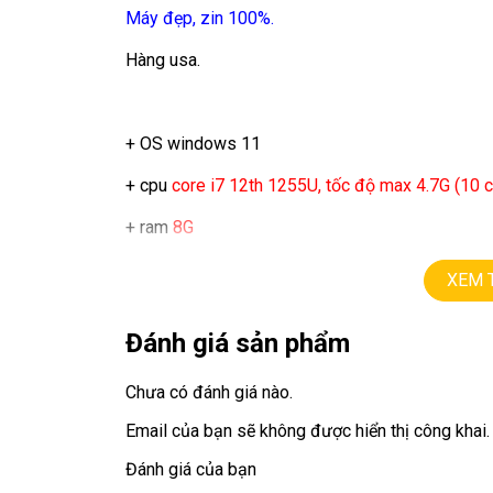
Máy đẹp, zin 100%.
Hàng usa.
+ OS windows 11
+ cpu
core i7 12th 1255U, tốc độ max 4.7G (10 c
+ ram
8G
+ ssd
256G
XEM 
+ lcd
15in,
cảm ứng đa điểm (2496 x 1664).
Đánh giá sản phẩm
+ Pin 6h – 8h
Chưa có đánh giá nào.
+ camera, usb type C….
Email của bạn sẽ không được hiển thị công khai.
Đánh giá của bạn
Giá :
15.9tr.