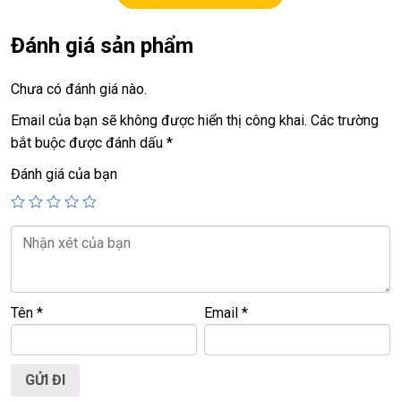
+ OS windows 11
Đánh giá sản phẩm
+ cpu
Ultra 7 268V
Chưa có đánh giá nào.
+ vga
Arc 140V (16GB) graphics
Email của bạn sẽ không được hiển thị công khai.
Các trường
+ ram
32G ddr5
bắt buộc được đánh dấu
*
+ ssd
256G (option 512G, 1T…)
Đánh giá của bạn
+ lcd
13.8in
(2304 X 1536) 120Hz,cảm ứng đa điểm
+ camera, 2 usb type C, face ID….
+ Wifi 7.
+ Pin 100%, mới sạc 22 lần 15h-20h
Tên
*
Email
*
Giá :
32.9tr