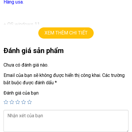
Hàng usa.
+ OS windows 11
XEM THÊM CHI TIẾT
+ cpu
ultra 7 – 165U
+ ram
16G
Đánh giá sản phẩm
+ ssd
256G
Chưa có đánh giá nào.
+ lcd
13in,
cảm ứng đa điểm (2880X 1920) 120Hz
Email của bạn sẽ không được hiển thị công khai.
Các trường
+ Pin 99%, mới sạc 46 lần.
bắt buộc được đánh dấu
*
+ 2 camera, 2 usb type C, face ID….
Đánh giá của bạn
Giá :
32.9tr
( máy + sạc + phím+ bút)