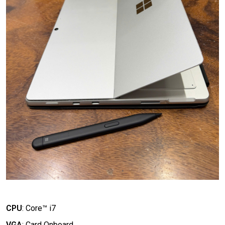
CPU
:
Core™ i7
VGA
:
Card Onboard