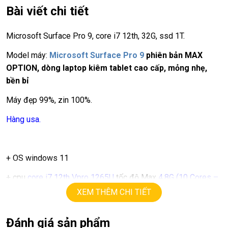
Bài viết chi tiết
Microsoft Surface Pro 9, core i7 12th, 32G, ssd 1T.
Model máy:
Microsoft Surface Pro 9
phiên bản MAX
OPTION, dòng laptop kiêm tablet cao cấp, mỏng nhẹ,
bền bỉ
Máy đẹp 99%, zin 100%.
Hàng usa.
+ OS windows 11
+ cpu
core i7 12th Vpro 1265U
tốc độ Max
4,8G
(10 Cores –
12 Theads).
XEM THÊM CHI TIẾT
+ ram
32G
Đánh giá sản phẩm