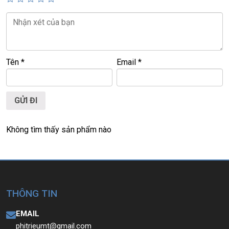
📍
Địa chỉ:
60/26 Đồng Đen, P. Tân Bình, TP.HCM
🌐
Website:
https://laptoptrieuphat.com
T
ấ
t c
ả
s
ả
n ph
ẩ
m t
ạ
i Laptop Tri
ề
u Phát đ
ề
u đ
ượ
c ki
ể
m tra và
cam k
ế
t chính hãng 100%
Tên
*
Email
*
Không tìm thấy sản phẩm nào
THÔNG TIN
EMAIL
phitrieumt@gmail.com