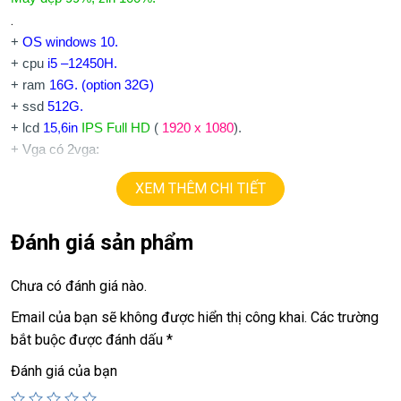
.
+
OS windows 10.
+ cpu
i5 –12450H.
+ ram
16G. (option 32G)
+ ssd
512G.
+ lcd
15,6in
IPS Full HD
(
1920 x 1080
).
+ Vga có 2vga:
==> intel iris Xe.
XEM THÊM CHI TIẾT
6G.
==> vga rời
Nvidia RTX4050
=
+
usb 3.0, HDMI, usb type C, webcam
+
Pin 4h
Đánh giá sản phẩm
.
Giá:
16.9tr
Chưa có đánh giá nào.
Email của bạn sẽ không được hiển thị công khai.
Các trường
💻LAPTOP TRIỀU PHÁT • UY TÍN • CHẤT LƯỢNG • GIÁ
bắt buộc được đánh dấu
*
TỐT💻
Đánh giá của bạn
📞
Hotline / Zalo:
0939.008.008 – 0938.078.389