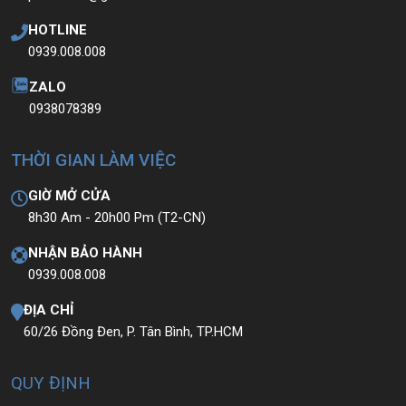
HOTLINE
0939.008.008
ZALO
0938078389
THỜI GIAN LÀM VIỆC
GIỜ MỞ CỬA
8h30 Am - 20h00 Pm (T2-CN)
NHẬN BẢO HÀNH
0939.008.008
ĐỊA CHỈ
60/26 Đồng Đen, P. Tân Bình, TP.HCM
QUY ĐỊNH