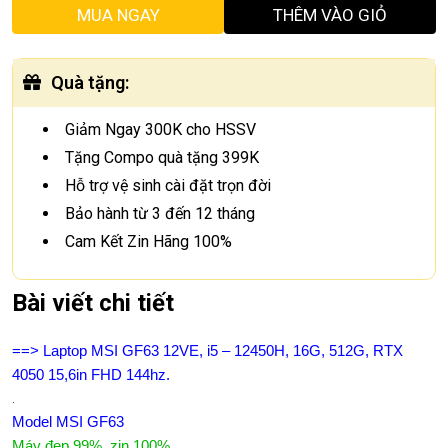
MUA NGAY
THÊM VÀO GIỎ
Quà tặng
:
Giảm Ngay 300K cho HSSV
Tặng Compo quà tặng 399K
Hỗ trợ vệ sinh cài đặt trọn đời
Bảo hành từ 3 đến 12 tháng
Cam Kết Zin Hãng 100%
Bài viết chi tiết
==> Laptop MSI GF63 12VE, i5 – 12450H, 16G, 512G, RTX
4050 15,6in FHD 144hz.
.
Model MSI GF63
Máy đẹp 99%, zin 100%.