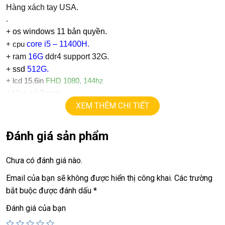
Hàng xách tay USA.
.
+
os windows 11 bản quyền.
core i5 – 11400H.
+ cpu
+ ram
16G
ddr4 support 32G.
+
ssd
512G.
+ lcd 15.6in
FHD 1080, 144hz
+ Vga có 2 vga:
XEM THÊM CHI TIẾT
==> vga Intel® Iris® Xᵉ Graphics
Nvidia RTX 3050
4G.
==> vga
=
+
USB type C, usb 3.0, webcam, HDMI.
Đánh giá sản phẩm
.
Giá :
13.9tr
Chưa có đánh giá nào.
Email của bạn sẽ không được hiển thị công khai.
Các trường
💻LAPTOP TRIỀU PHÁT • UY TÍN • CHẤT LƯỢNG • GIÁ
bắt buộc được đánh dấu
*
TỐT💻
Đánh giá của bạn
📞
Hotline / Zalo:
0939.008.008 – 0938.078.389