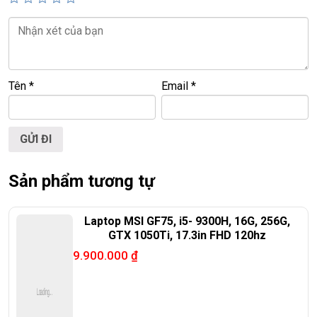
📍
Địa chỉ:
60/26 Đồng Đen, P. Tân Bình, TP.HCM
🌐
Website:
https://laptoptrieuphat.com
T
ấ
t c
ả
s
ả
n ph
ẩ
m t
ạ
i Laptop Tri
ề
u Phát đ
ề
u đ
ượ
c ki
ể
m tra và
cam k
ế
t chính hãng 100%
Tên
*
Email
*
Sản phẩm tương tự
Laptop MSI GF75, i5- 9300H, 16G, 256G,
GTX 1050Ti, 17.3in FHD 120hz
9.900.000
₫