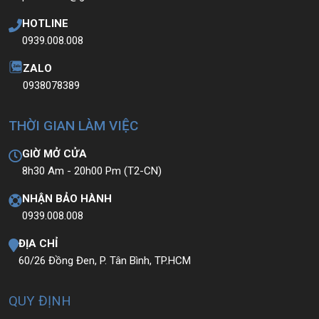
HOTLINE
0939.008.008
ZALO
0938078389
THỜI GIAN LÀM VIỆC
GIỜ MỞ CỬA
8h30 Am - 20h00 Pm (T2-CN)
NHẬN BẢO HÀNH
0939.008.008
ĐỊA CHỈ
60/26 Đồng Đen, P. Tân Bình, TP.HCM
QUY ĐỊNH