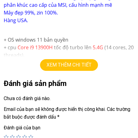
phân khúc cao cấp của MSI, cấu hình mạnh mẽ
Máy đẹp 99%, zin 100%.
Hàng USA.
+ OS windows 11 bản quyền
+ cpu
Core i9 13900H
tốc độ turbo lên
5.4
G
(14 cores, 20
threads).
+ ram
32
G
ddr5 (option 64G)
XEM THÊM CHI TIẾT
+ ssd
1TB
+ lcd
16in
2K
(2560 X1440)
165hz
.
Đánh giá sản phẩm
+ Vga có 2 vga:
==> Vga intel Graphics
Chưa có đánh giá nào.
==> Vga rời
Nvida RTX 4070
=
8G
.
+ webcam, usb 3.0, HDMI, usb type C….
Email của bạn sẽ không được hiển thị công khai.
Các trường
+ Pin
5h.
bắt buộc được đánh dấu
*
+ full phím số, có đèn phím led
R
G
B
tùy chỉnh màu.
Đánh giá của bạn