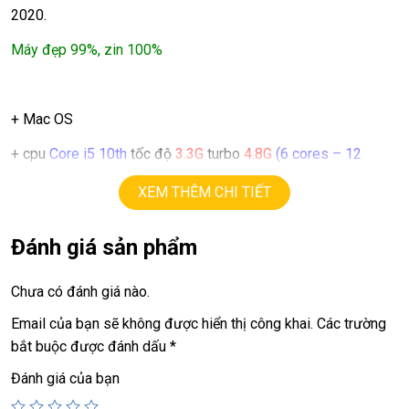
2020.
Máy đẹp 99%, zin 100%
+ Mac OS
+ cpu
Core i5 10th
tốc độ
3.3G
turbo
4.8G
(6 cores – 12
threads)
XEM THÊM CHI TIẾT
+ ram
16G.
Đánh giá sản phẩm
+ apple ssd
512G
+ lcd
27 in
5K retina ( 5120 X 2880 ).
Chưa có đánh giá nào.
+ vga
AMD Radeon Pro 5300
= 4G GDDR6
Email của bạn sẽ không được hiển thị công khai.
Các trường
bắt buộc được đánh dấu
*
+ webcam, usb 3.0, thunder bold, usb type C…
Đánh giá của bạn